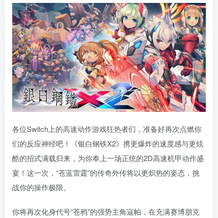
各位Switch上的高速动作游戏狂热者们，准备好再次点燃你
们的反应神经吧！《银白钢铁X2》携更爆炸的速度感与更炫
酷的招式满载归来，为你奉上一场正统的2D高速机甲动作盛
宴！这一次，“苍蓝雷霆”的传奇外传将以更炽热的姿态，挑
战你的操作极限。
你将再次化身代号“苍鸦”的强势主角寇帕，在充满赛博朋克