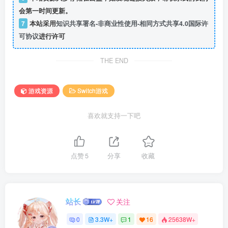
会第一时间更新。
7
本站采用
知识共享署名-非商业性使用-相同方式共享4.0国际许
可协议
进行许可
THE END
游戏资源
Switch游戏
喜欢就支持一下吧
点赞
5
分享
收藏
站长
关注
0
3.3W+
1
16
25638W+