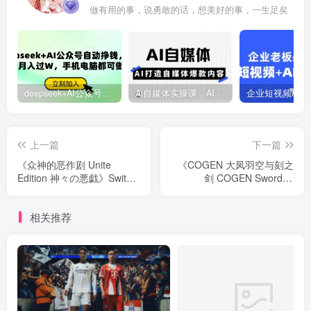
做有用的事，说勇敢的话，想美好的事，一生足矣
deepseek+AI公众号自动挣钱，轻松月入过W，手机电脑都可做
Ai自媒体实操课，AI打造自媒体爆款内容
上一篇
下一篇
《众神的恶作剧 Unite
《COGEN 大凤羽空与刻之
Edition 神々の悪戯》Switch
剑 COGEN Sword of
日文版NSZ下载
Rewind》Switch中文版NSZ
下载 – 含1.0.5补丁+DLC
相关推荐