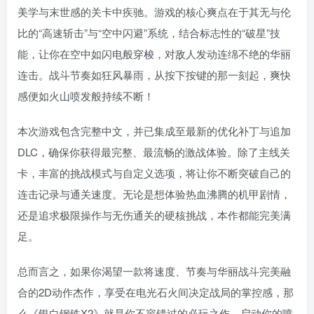
美学与末世感的关卡中疾驰。游戏的核心爽点在于其无与伦
比的“高速斩击”与“空中闪避”系统，结合标志性的“破星”技
能，让你在空中如闪电般穿梭，对敌人发动连绵不绝的华丽
连击。战斗节奏如狂风暴雨，从按下按键的那一刻起，爽快
感便如火山喷发般持续不断！
本次游戏包含完整中文，并已集成至最新的优化补丁与追加
DLC，确保你获得最完整、最流畅的激战体验。除了主线关
卡，丰富的挑战模式与自定义选项，将让你不断突破自己的
连击记录与通关速度。无论是想体验热血沸腾的机甲剧情，
还是追求极限操作与无伤通关的硬核挑战，本作都能完美满
足。
总而言之，如果你渴望一款将速度、节奏与华丽战斗完美融
合的2D动作杰作，享受在电光石火间决定战局的掌控感，那
么《银白钢铁X2》就是你不容错过的必玩之作。启动你的喷