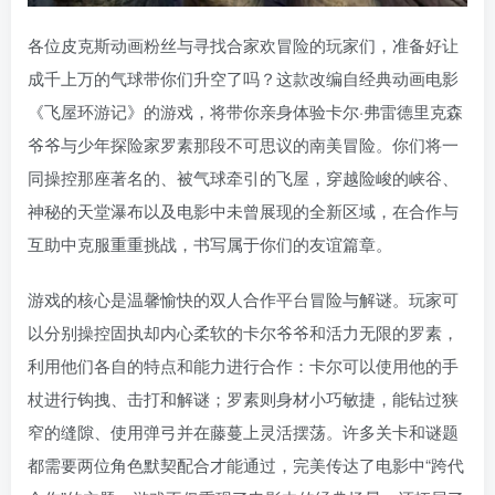
各位皮克斯动画粉丝与寻找合家欢冒险的玩家们，准备好让
成千上万的气球带你们升空了吗？这款改编自经典动画电影
《飞屋环游记》的游戏，将带你亲身体验卡尔·弗雷德里克森
爷爷与少年探险家罗素那段不可思议的南美冒险。你们将一
同操控那座著名的、被气球牵引的飞屋，穿越险峻的峡谷、
神秘的天堂瀑布以及电影中未曾展现的全新区域，在合作与
互助中克服重重挑战，书写属于你们的友谊篇章。
游戏的核心是温馨愉快的双人合作平台冒险与解谜。玩家可
以分别操控固执却内心柔软的卡尔爷爷和活力无限的罗素，
利用他们各自的特点和能力进行合作：卡尔可以使用他的手
杖进行钩拽、击打和解谜；罗素则身材小巧敏捷，能钻过狭
窄的缝隙、使用弹弓并在藤蔓上灵活摆荡。许多关卡和谜题
都需要两位角色默契配合才能通过，完美传达了电影中“跨代