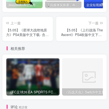
deepseek+AI公众号自动挣钱，轻松月入过W，手机电脑都可做
Ai自媒体实操课，AI打造自媒体爆款内容
上一篇
下一篇
【5.05】《星球大战绝地原
【5.05】《上行战场 The
力》PS4美版中文下载- 含
Ascent》PS4欧版中文下载-
1.02补丁
含V1.05 整合版+4DLC
相关推荐
《FC足球26 EA SPORTS FC 26》Switch中文版下载+1.82.4264补丁+1DLC
评论
抢沙发