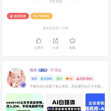
THE END
游戏资源
PS4游戏
喜欢就支持一下吧
点赞
5
分享
收藏
站长
关注
0
3.3W+
1
16
25676W+
不要问自己收获了多少果实，而是要问自己今天播种了多少种子