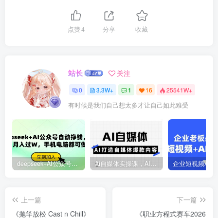
点赞
4
分享
收藏
站长
关注
0
3.3W+
1
16
25541W+
有时候是我们自己想太多才让自己如此难受
deepseek+AI公众号自动挣钱，轻松月入过W，手机电脑都可做
Ai自媒体实操课，AI打造自媒体爆款内容
上一篇
下一篇
《抛竿放松 Cast n Chill》
《职业方程式赛车2026