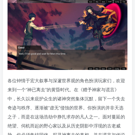
各位钟情于宏大叙事与深邃世界观的角色扮演玩家们，欢迎
来到一个“神已离去”的黄昏时代。在《赠予神家与谎言》
中，长久以来庇护众生的诸神突然集体沉默，留下一个失去
奇迹与秩序、逐渐被“虚无”侵蚀的世界。你扮演的并非天选
之子，而是在这场浩劫中挣扎求存的凡人之一。面对蔓延的
绝望、伺机而起的野心家以及从历史阴影中浮现的古老威
胁，你必须集结同伴，探寻神离去的真相，并在谎言与传说