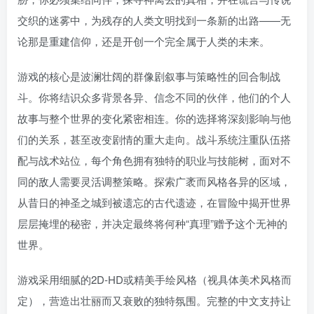
交织的迷雾中，为残存的人类文明找到一条新的出路——无
论那是重建信仰，还是开创一个完全属于人类的未来。
游戏的核心是波澜壮阔的群像剧叙事与策略性的回合制战
斗。你将结识众多背景各异、信念不同的伙伴，他们的个人
故事与整个世界的变化紧密相连。你的选择将深刻影响与他
们的关系，甚至改变剧情的重大走向。战斗系统注重队伍搭
配与战术站位，每个角色拥有独特的职业与技能树，面对不
同的敌人需要灵活调整策略。探索广袤而风格各异的区域，
从昔日的神圣之城到被遗忘的古代遗迹，在冒险中揭开世界
层层掩埋的秘密，并决定最终将何种“真理”赠予这个无神的
世界。
游戏采用细腻的2D-HD或精美手绘风格（视具体美术风格而
定），营造出壮丽而又衰败的独特氛围。完整的中文支持让