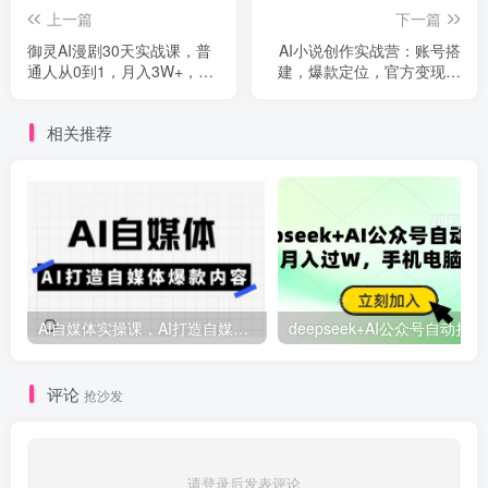
上一篇
下一篇
御灵AI漫剧30天实战课，普
AI小说创作实战营：账号搭
通人从0到1，月入3W+，别
建，爆款定位，官方变现，
错过这个百亿级新赛(更新
新手快速上手
中)
相关推荐
Ai自媒体实操课，AI打造自媒体爆款内容
deep
评论
抢沙发
请登录后发表评论