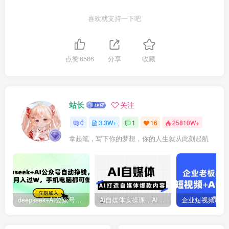
喜欢就支持一下吧
点赞
6566
分享
收藏
站长
关注
0
3.3W+
1
16
25810W+
拿起笔，写下你的梦想，你的人生就从此刻起航
deepseek+AI公众号自动挣钱，轻松月入过W，手机电脑都可做
Ai自媒体实操课，AI打造自媒体爆款内容