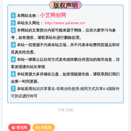
版权声明
小艾网创网
1
本网站名称：
2
本站永久网址：
http://www.xaixmw.cn/
3
本网站的文章部分内容可能来源于网络，仅供大家学习与参
考，如有侵权，请联系站长进行删除处理。
4
本站一切资源不代表本站立场，并不代表本站赞同其观点和对
其真实性负责。
5
本站一律禁止以任何方式发布或转载任何违法的相关信息，访
客发现请向站长举报
6
本站资源大多存储在云盘，如发现链接失效，请联系我们我们
会第一时间更新。
7
本站采用
知识共享署名-非商业性使用-相同方式共享4.0国际许
可协议
进行许可
THE END
冒泡网
AI技术