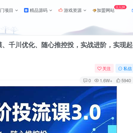
日入2K
门项目
精品源码
游戏资源
加盟网站
建模、千川优化、随心推控投，实战进阶，实现起
关注
私信
0
1.6W+
5940