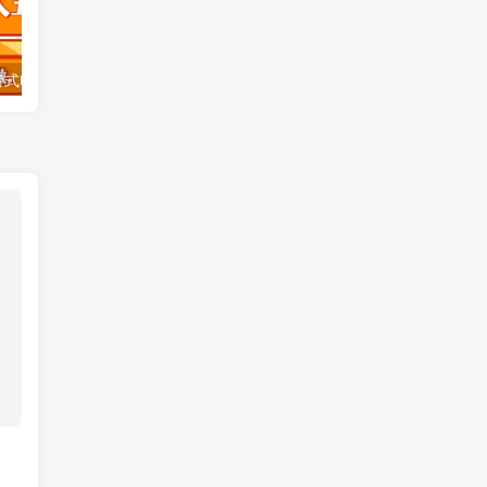
全自动闲鱼托管式电商带货 轻松实现月入五位数
小红书 巧用跳板思维 每日暴力引流400＋精准创业粉 小白福音 效果拉满…