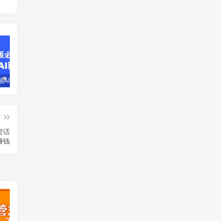
企业短视频AI获客霸屏流量课，6步短视频+AI突围法，3大霸屏抢客策略
小说推文全部玩法教学，0粉丝发布视频就可以产生收益，真正0门槛
蛋花小说推文项目，0粉即可变现，新人搬运实操教程
篇
货话
赚钱