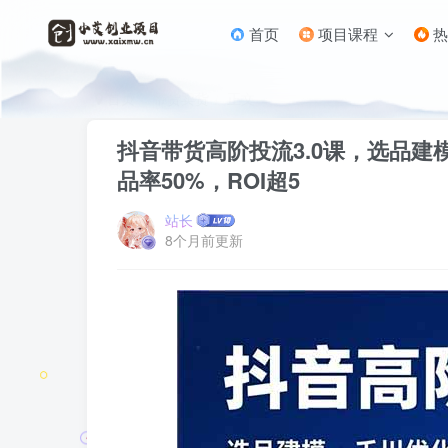
首页
项目课程
热
首页
带货卖货
正文
抖音带货高阶投流3.0课，选品
品率50%，ROI超5
站长
8个月前更新