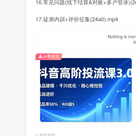
16.常见问题(线下结算&对账+多户登录)(2d1
17.徒弟内训+评价征集(24a0).mp4
Nothing is more
付费资源
©
版权声明