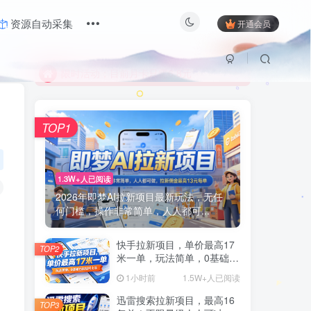
限时活动；目前月卡只需6.8元
资源自动采集
开通会员
有问题联系及时联系站长
限时活动；目前月卡只需6.8元
有问题联系及时联系站长
TOP1
1.3W+人已阅读
2026年即梦AI拉新项目最新玩法，无任
何门槛，操作非常简单，人人都可...
快手拉新项目，单价最高17
TOP2
米一单，玩法简单，0基础也
能轻松上手(更新08月07日)
1小时前
1.5W+人已阅读
迅雷搜索拉新项目，最高16
TOP3