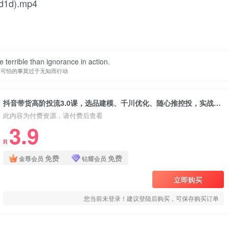
d).mp4
 terrible than ignorance in action.
最可怕的事莫过于无知而行动
抖音带货高阶投流3.0课，选品建模、千川优化、随心推控投，实战进阶，实现起品率50%，ROI超5
此内容为付费资源，请付费后查看
3.9
R
免费
免费
金尊会员
钻耀会员
立即购买
您当前未登录！建议登陆后购买，可保存购买订单