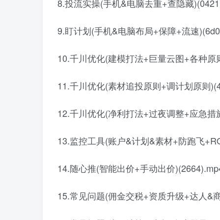
8.投流实操(手机&电脑去重+查隐藏)(0421)
9.盯计划(手机&电脑布局+保障+流速)(6d0e
10.千川优化(建模打法+巨量云图+各种原则)(e
11.千川优化(素材追投原则+调计划原则)(4b7
12.千川优化(净利打法+过夜调整+应急措施)(
13.监控工具(账户&计划&素材+防跑飞+ROl调控
14.随心推(智能出价+手动出价)(2664).mp
15.常见问题(佣金交税+资质升级+达人&商家)