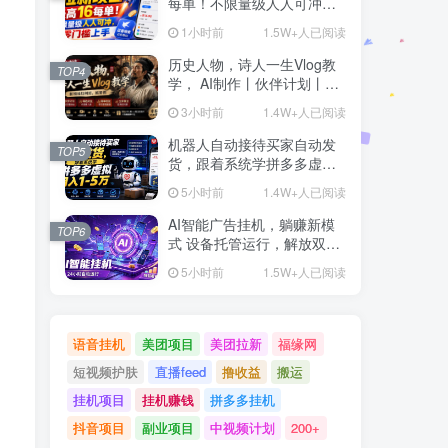
每单！不限量级人人可冲，
零门槛上手(更新0807)
1小时前
1.5W+人已阅读
历史人物，诗人一生Vlog教
TOP4
学， AI制作丨伙伴计划丨精
选收益丨商单收徒 ，新领域
3小时前
1.4W+人已阅读
红利期，抓紧做
机器人自动接待买家自动发
TOP5
货，跟着系统学拼多多虚拟
月入1-5万
5小时前
1.4W+人已阅读
AI智能广告挂机，躺赚新模
TOP6
式 设备托管运行，解放双手
持续变现
5小时前
1.5W+人已阅读
语音挂机
美团项目
美团拉新
福缘网
短视频护肤
直播feed
撸收益
搬运
挂机项目
挂机赚钱
拼多多挂机
抖音项目
副业项目
中视频计划
200+