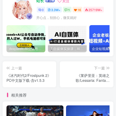
站长
关注
0
3.3W+
1
16
25719W+
开心点，别担心，微笑就好
deepseek+AI公众号自动挣钱，轻松月入过W，手机电脑都可做
Ai自媒体实操课，AI打造自媒体爆款内容
上一篇
下一篇
《冰汽时代2/Frostpunk 2》
《莱萨里亚：英雄之
PC中文版下载-含v1.5.3
歌/Lessaria: Fantasy
Kingdom Sim》PC中文版下
载-含v1.0.1199
相关推荐