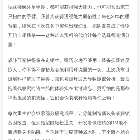
技或接触外星物质，都可能获得强大能力，也可能长出第三
只扭曲的手臂。我曾为获得透视能力而牺牲了角色30%的理
智值，结果在下次任务中突然出现幻觉，把队友看成了怪物
开始自相残杀——这种难以预料的代价让每个选择都充满分
量！
战斗节奏快得像在走钢丝。弹药永远不够用，装备损坏速度
惊人，你不得不像拾荒者般利用环境里的一切。上次我靠引
爆燃料桶解决了巨兽，却也被爆炸波及导致腿部骨折，最后
拖着残躯爬向逃生舱的体验实在太过难忘。更可怕的是那些
神出鬼没的拟态怪，它们会伪装成补给箱等你上钩！
每次重生都会继承部分研究成果，让你能制造新装备或解锁
基因改造。但别指望能轻松通关，开发者像狡猾的DM般不
断调整关卡陷阱。当你终于适应某种战术时，下个版本就会