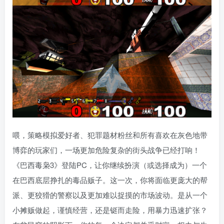
喂，策略模拟爱好者、犯罪题材粉丝和所有喜欢在灰色地带
博弈的玩家们，一场更加危险复杂的街头战争已经打响！
《巴西毒枭3》登陆PC，让你继续扮演（或选择成为）一个
在巴西底层挣扎的毒品贩子。这一次，你将面临更庞大的帮
派、更狡猾的警察以及更加难以捉摸的市场波动。是从一个
小摊贩做起，谨慎经营，还是铤而走险，用暴力迅速扩张？