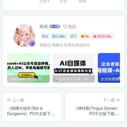
点赞
4
分享
收藏
站长
关注
0
3.3W+
1
16
25731W+
我输过,我败过,但我从未放弃过
deepseek+AI公众号自动挣钱，轻松月入过W，手机电脑都可做
Ai自媒体实操课，AI打造自媒体爆款内容
上一篇
下一篇
《插槽与地牢/Slot &
《神经鹅/Tingus Goose》
Dungeons》PC中文版下载-
PC中文版下载-含
含v0.6.0
Build.21252091