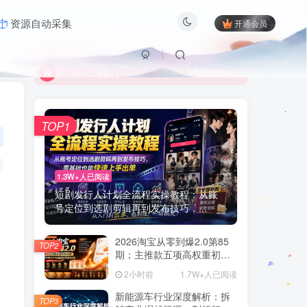
资源自动采集
开通会员
限时活动；目前月卡只需6.8元
有问题联系及时联系站长
限时活动；目前月卡只需6.8元
有问题联系及时联系站长
TOP1
1.3W+人已阅读
短剧发行人计划全流程实操教程；从账
号定位到选剧剪辑再到发布技巧，...
2026淘宝从零到爆2.0第85
TOP2
期；主推款五项高权重初始
设置，改销量评晒秒单快速
2小时前
1.7W+人已阅读
破零积累基础权重
新能源车行业深度解析：拆
TOP3