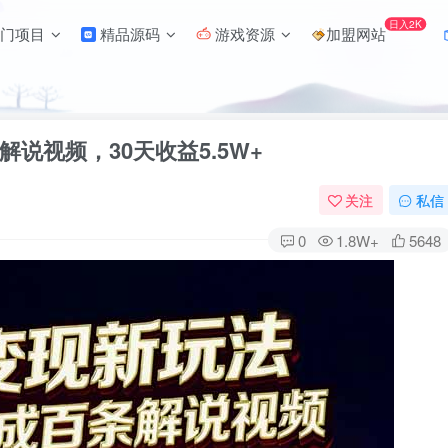
日入2K
门项目
精品源码
游戏资源
加盟网站
说视频，30天收益5.5W+
关注
私信
0
1.8W+
5648