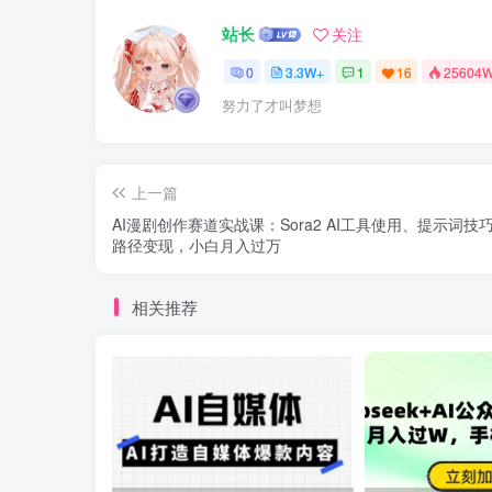
站长
关注
0
3.3W+
1
16
25604
努力了才叫梦想
上一篇
AI漫剧创作赛道实战课：Sora2 AI工具使用、提示词技
路径变现，小白月入过万
相关推荐