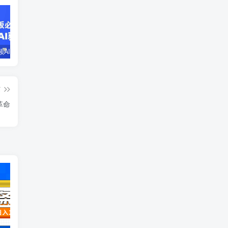
企业短视频AI获客霸屏流量课，6步短视频+AI突围法，3大霸屏抢客策略
小说推文全部玩法教学，0粉丝发布视频就可以产生收益，真正0门槛
蛋花小说推文项目，0粉即可变现，新人搬运实操教程
篇
革命