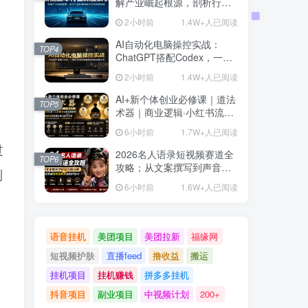
解产业崛起根源，剖析行业
内卷与海外贸易争端现状
2小时前
1.4W+人已阅读
AI自动化电脑操控实战：
TOP4
ChatGPT搭配Codex，一键
指令远程自动操控电脑完成
2小时前
1.4W+人已阅读
工作
AI+新个体创业必修课｜道法
TOP5
术器｜商业逻辑·小红书流量
·AI智能体｜低成本打造个人
6小时前
1.7W+人已阅读
变现小生意全套教学
过
2026名人语录短视频赛道全
TOP6
攻略；从文案撰写到声音克
到
隆部署，系统掌握涨粉变现
6小时前
1.6W+人已阅读
双赢制作技术
语音挂机
美团项目
美团拉新
福缘网
短视频护肤
直播feed
撸收益
搬运
挂机项目
挂机赚钱
拼多多挂机
抖音项目
副业项目
中视频计划
200+