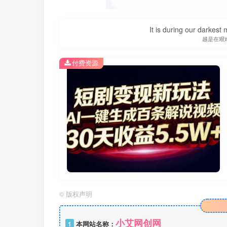
It is during our darkest
越是在艰
付费资源
©
版权声明
小艾网创网
1
本网站名称：