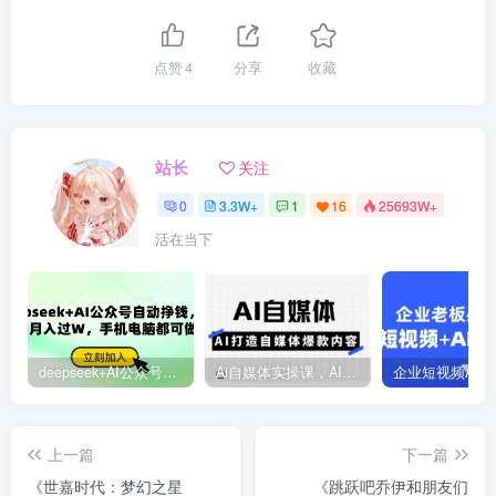
点赞
4
分享
收藏
站长
关注
0
3.3W+
1
16
25693W+
活在当下
deepseek+AI公众号自动挣钱，轻松月入过W，手机电脑都可做
Ai自媒体实操课，AI打造自媒体爆款内容
上一篇
下一篇
《世嘉时代：梦幻之星
《跳跃吧乔伊和朋友们