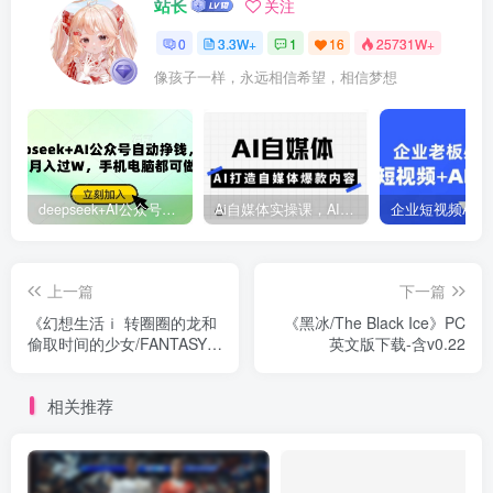
站长
关注
0
3.3W+
1
16
25731W+
像孩子一样，永远相信希望，相信梦想
deepseek+AI公众号自动挣钱，轻松月入过W，手机电脑都可做
Ai自媒体实操课，AI打造自媒体爆款内容
上一篇
下一篇
《幻想生活ｉ 转圈圈的龙和
《黑冰/The Black Ice》PC
偷取时间的少女/FANTASY
英文版下载-含v0.22
LIFE i: The Girl Who Steals
Time》PC中文版下载-含
相关推荐
v2.0.1