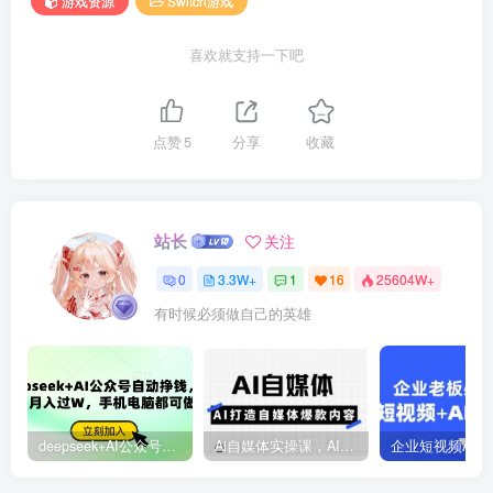
游戏资源
Switch游戏
喜欢就支持一下吧
点赞
5
分享
收藏
站长
关注
0
3.3W+
1
16
25604W+
有时候必须做自己的英雄
deepseek+AI公众号自动挣钱，轻松月入过W，手机电脑都可做
Ai自媒体实操课，AI打造自媒体爆款内容