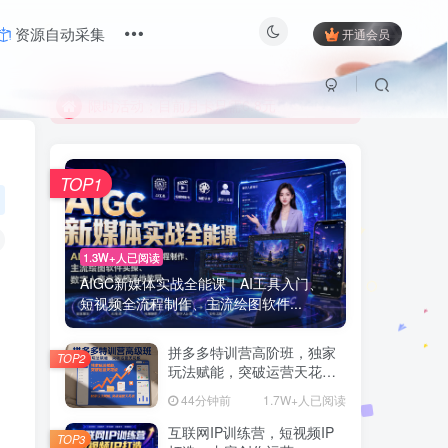
资源自动采集
开通会员
限时活动；目前月卡只需6.8元
有问题联系及时联系站长
限时活动；目前月卡只需6.8元
有问题联系及时联系站长
TOP1
1.3W+人已阅读
AIGC新媒体实战全能课｜AI工具入门、
短视频全流程制作、主流绘图软件...
拼多多特训营高阶班，独家
TOP2
玩法赋能，突破运营天花板
(更新260805)
44分钟前
1.7W+人已阅读
互联网IP训练营，短视频IP
TOP3