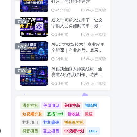
打造，内容创作运营
46分钟前
1.7W+人已阅读
通义千问输入法来了！让文
TOP4
字输入变得如此简单，最快
300字/分，AI自动润色，说
2小时前
1.5W+人已阅读
话秒变工整文字
AIGC大模型技术与商业应用
TOP5
全解课｜产业趋势、底层架
构、MaaS商业模式、全行业
2小时前
1.6W+人已阅读
场景落地实战教程
AI视频全能大师实战课｜全
TOP6
赛道AI短视频制作、特效创
作、场景变现零基础全套教
2小时前
1.5W+人已阅读
程
语音挂机
美团项目
美团拉新
福缘网
短视频护肤
直播feed
撸收益
搬运
挂机项目
挂机赚钱
拼多多挂机
典
抖音项目
副业项目
中视频计划
200+