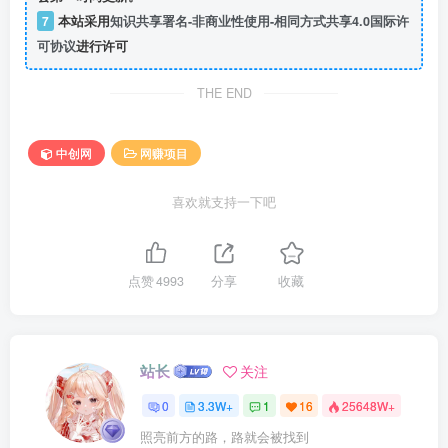
7
本站采用
知识共享署名-非商业性使用-相同方式共享4.0国际许
可协议
进行许可
THE END
中创网
网赚项目
喜欢就支持一下吧
点赞
4993
分享
收藏
站长
关注
0
3.3W+
1
16
25648W+
照亮前方的路，路就会被找到