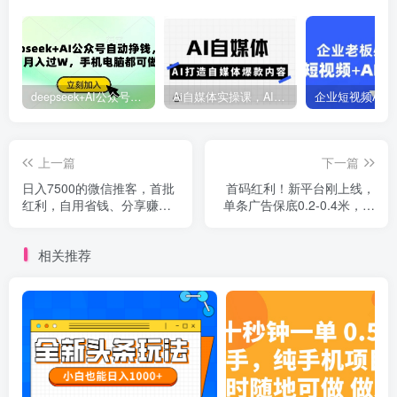
deepseek+AI公众号自动挣钱，轻松月入过W，手机电脑都可做
Ai自媒体实操课，AI打造自媒体爆款内容
上一篇
下一篇
日入7500的微信推客，首批
首码红利！新平台刚上线，
红利，自用省钱、分享赚
单条广告保底0.2-0.4米，单
钱，0门槛小白闭眼冲！
机单日轻松撸80+，矩阵月
入1w【揭秘】
相关推荐