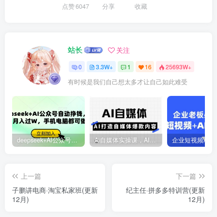
点赞
6047
分享
收藏
站长
关注
0
3.3W+
1
16
25693W+
有时候是我们自己想太多才让自己如此难受
deepseek+AI公众号自动挣钱，轻松月入过W，手机电脑都可做
Ai自媒体实操课，AI打造自媒体爆款内容
上一篇
下一篇
子鹏讲电商·淘宝私家班(更新
纪主任·拼多多特训营(更新
12月)
12月)