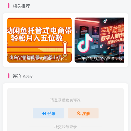
相关推荐
全自动闲鱼托管式电商带货 轻松实现月入五位数
三平
评论
抢沙发
请登录后发表评论
登录
注册
社交账号登录