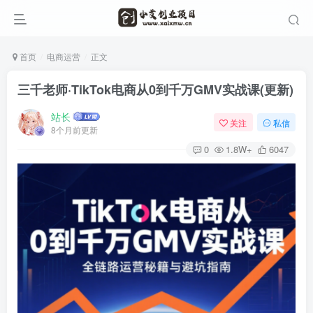
首页
电商运营
正文
三千老师·TikTok电商从0到千万GMV实战课(更新)
站长
关注
私信
8个月前更新
0
1.8W+
6047