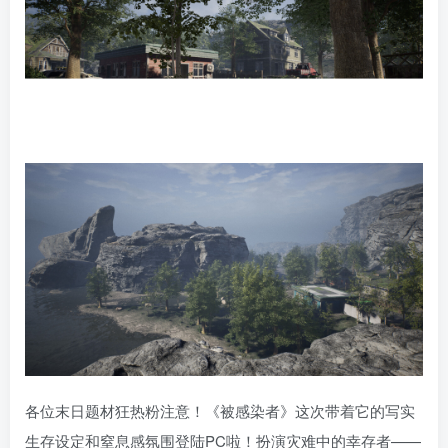
各位末日题材狂热粉注意！《被感染者》这次带着它的写实
生存设定和窒息感氛围登陆PC啦！扮演灾难中的幸存者——