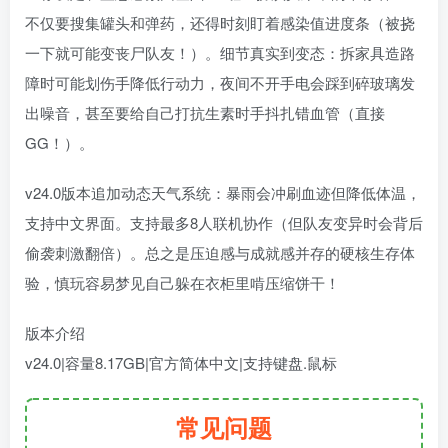
不仅要搜集罐头和弹药，还得时刻盯着感染值进度条（被挠
一下就可能变丧尸队友！）。细节真实到变态：拆家具造路
障时可能划伤手降低行动力，夜间不开手电会踩到碎玻璃发
出噪音，甚至要给自己打抗生素时手抖扎错血管（直接
GG！）。
v24.0版本追加动态天气系统：暴雨会冲刷血迹但降低体温，
支持中文界面。支持最多8人联机协作（但队友变异时会背后
偷袭刺激翻倍）。总之是压迫感与成就感并存的硬核生存体
验，慎玩容易梦见自己躲在衣柜里啃压缩饼干！
版本介绍
v24.0|容量8.17GB|官方简体中文|支持键盘.鼠标
常见问题