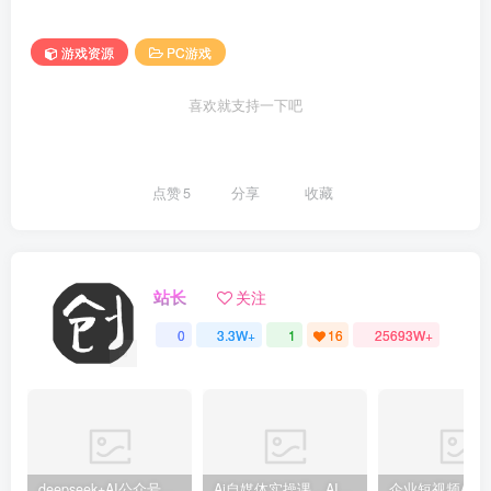
游戏资源
PC游戏
喜欢就支持一下吧
点赞
5
分享
收藏
站长
关注
0
3.3W+
1
16
25693W+
deepseek+AI公众号自动挣钱，轻松月入过W，手机电脑都可做
Ai自媒体实操课，AI打造自媒体爆款内容