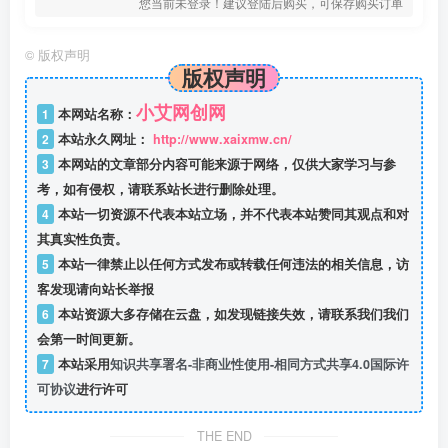
您当前未登录！建议登陆后购买，可保存购买订单
©
版权声明
版权声明
小艾网创网
1
本网站名称：
2
本站永久网址：
http://www.xaixmw.cn/
3
本网站的文章部分内容可能来源于网络，仅供大家学习与参
考，如有侵权，请联系站长进行删除处理。
4
本站一切资源不代表本站立场，并不代表本站赞同其观点和对
其真实性负责。
5
本站一律禁止以任何方式发布或转载任何违法的相关信息，访
客发现请向站长举报
6
本站资源大多存储在云盘，如发现链接失效，请联系我们我们
会第一时间更新。
7
本站采用
知识共享署名-非商业性使用-相同方式共享4.0国际许
可协议
进行许可
THE END