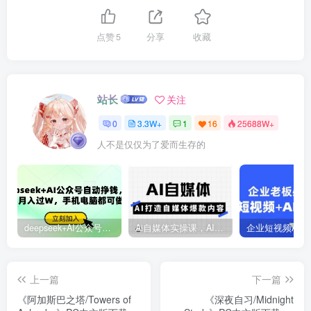
点赞
5
分享
收藏
站长
关注
0
3.3W+
1
16
25688W+
人不是仅仅为了爱而生存的
deepseek+AI公众号自动挣钱，轻松月入过W，手机电脑都可做
Ai自媒体实操课，AI打造自媒体爆款内容
上一篇
下一篇
《阿加斯巴之塔/Towers of
《深夜自习/Midnight