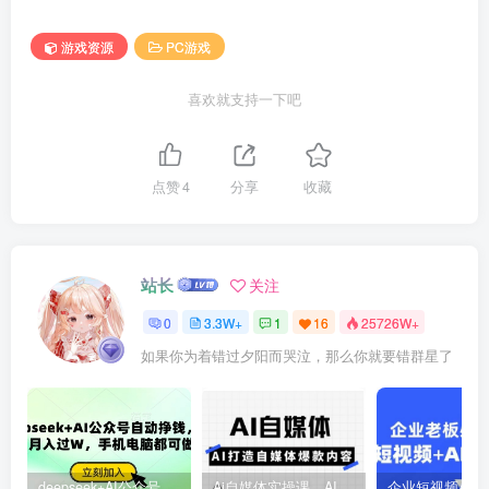
游戏资源
PC游戏
喜欢就支持一下吧
点赞
4
分享
收藏
站长
关注
0
3.3W+
1
16
25726W+
如果你为着错过夕阳而哭泣，那么你就要错群星了
deepseek+AI公众号自动挣钱，轻松月入过W，手机电脑都可做
Ai自媒体实操课，AI打造自媒体爆款内容