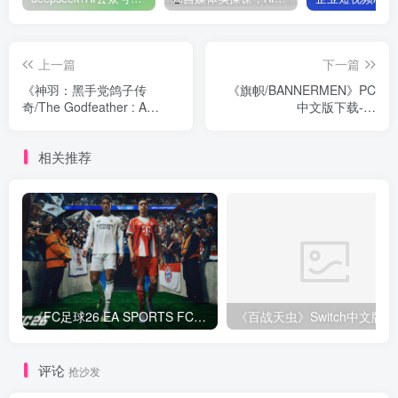
上一篇
下一篇
《神羽：黑手党鸽子传
《旗帜/BANNERMEN》PC
奇/The Godfeather : A
中文版下载-含
Mafia Pigeon Saga》PC中
Build.3908307
文版下载-含Build.13570565
相关推荐
《FC足球26 EA SPORTS FC 26》Switch中文版下载+1.82.4264补丁+1DLC
评论
抢沙发