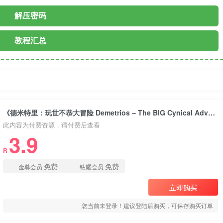
解压密码
教程汇总
o think before you can master a new way to be.
方法之前，你必须要先换一种思考方法
《德米特里：玩世不恭大冒险 Demetrios – The BIG Cynical Adventure》Switch英文版NSP下载 – 含1.0.1补丁
此内容为付费资源，请付费后查看
3.9
R
免费
免费
金尊会员
钻耀会员
立即购买
您当前未登录！建议登陆后购买，可保存购买订单