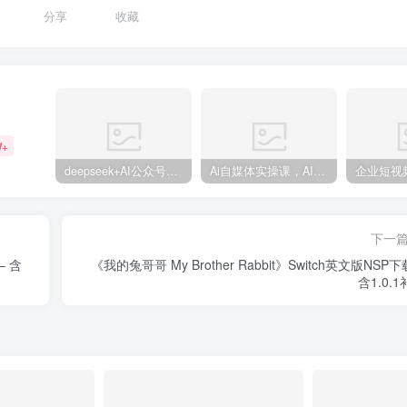
分享
收藏
W+
deepseek+AI公众号自动挣钱，轻松月入过W，手机电脑都可做
Ai自媒体实操课，AI打造自媒体爆款内容
下一
– 含
《我的兔哥哥 My Brother Rabbit》Switch英文版NSP下
含1.0.