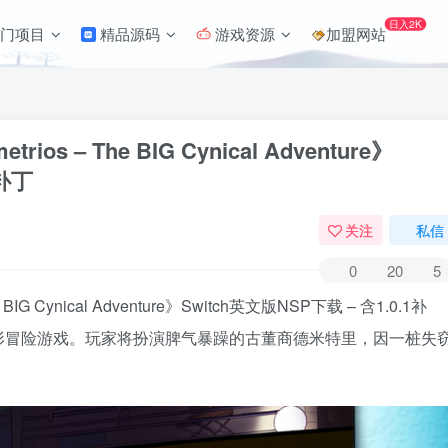
日入2K
门项目
精品源码
游戏资源
加盟网站
 – The BIG Cynical Adventure》
1补丁
关注
私信
0
20
5
 Cynical Adventure》Switch英文版NSP下载 – 含1.0.1补
形冒险游戏。玩家将扮演脾气暴躁的古董商德米特里，因一桩失