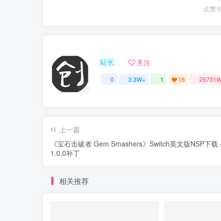
点赞
5
站长
关注
0
3.3W+
1
16
25731
愿你永远活的像个孩子
上一篇
《宝石击破者 Gem Smashers》Switch英文版NSP下载 
1.0.0补丁
相关推荐