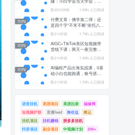
賺：小白学会当天学会，月
入2W！【揭秘】
40分钟前
1.6W+人已阅读
付费文章：佛学第二弹：还
TOP4
是四个字“不常不断”依托八不
偈解读无我因果连续之理
2小时前
1.7W+人已阅读
AIGC×TikTok美区短视频带
TOP5
货线下课；两天一夜完整回
放，12小时高清视频收录头
2小时前
1.4W+人已阅读
部操盘手全流程教学
AI编程产品出海实战课，0基
TOP6
础小白也能跑通，账号搭
建・多Agent开发・市场调研
2小时前
1.2W+人已阅读
全流程，月入千刀跨境变现
教程(更新)
语音挂机
美团项目
美团拉新
福缘网
短视频护肤
直播feed
撸收益
搬运
挂机项目
挂机赚钱
拼多多挂机
抖音项目
副业项目
中视频计划
200+