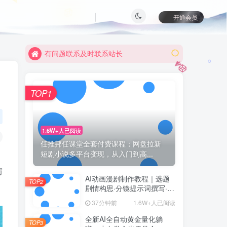
开通会员
有问题联系及时联系站长
限时活动
TOP1
1.6W+人已阅读
任推邦任课堂全套付费课程；网盘拉新
短剧小说多平台变现，从入门到高...
窃
AI动画漫剧制作教程｜选题
TOP2
剧情构思·分镜提示词撰写·AI
绘图配音·2D动画制作·剪映
37分钟前
1.6W+人已阅读
实操完成完整漫剧成片
全新AI全自动黄金量化躺
TOP3