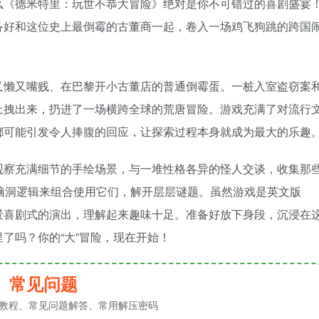
么《德米特里：玩世不恭大冒险》绝对是你不可错过的喜剧盛宴
备好和这位史上最倒霉的古董商一起，卷入一场鸡飞狗跳的跨国
又懒又嘴贱、在巴黎开小古董店的普通倒霉蛋。一桩入室盗窃案
上拽出来，扔进了一场横跨全球的荒唐冒险。游戏充满了对流行
都可能引发令人捧腹的回应，让探索过程本身就成为最大的乐趣
观察充满细节的手绘场景，与一堆性格各异的怪人交谈，收集那
”式的脑洞逻辑来组合使用它们，解开层层谜题。虽然游戏是英文版
景喜剧式的演出，理解起来趣味十足。准备好放下身段，沉浸在
了吗？你的“大”冒险，现在开始！
常见问题
教程、常见问题解答、常用解压密码