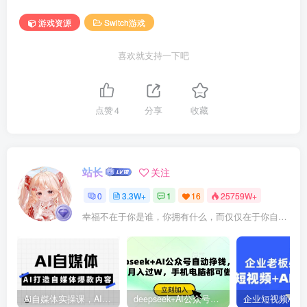
游戏资源
Switch游戏
喜欢就支持一下吧
点赞
4
分享
收藏
站长
关注
0
3.3W+
1
16
25759W+
幸福不在于你是谁，你拥有什么，而仅仅在于你自己怎么看待
Ai自媒体实操课，AI打造自媒体爆款内容
deepseek+AI公众号自动挣钱，轻松月入过W，手机电脑都可做