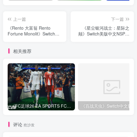
上一篇
下一篇
《Rento 大富翁 Rento
《星尘银河战士：星际之
Fortune Monolit》Switch美
颠》Switch美版中文NSP下
版中文NSP下载 – 含1.0.8补
载 – 含1.0.0补丁
丁
相关推荐
《FC足球26 EA SPORTS FC 26》Switch中文版下载+1.82.4264补丁+1DLC
评论
抢沙发