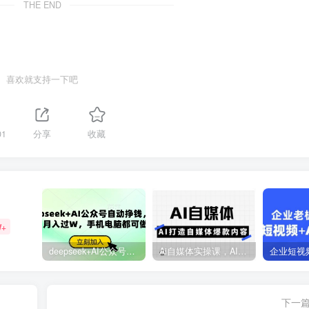
THE END
喜欢就支持一下吧
01
分享
收藏
W+
deepseek+AI公众号自动挣钱，轻松月入过W，手机电脑都可做
Ai自媒体实操课，AI打造自媒体爆款内容
下一