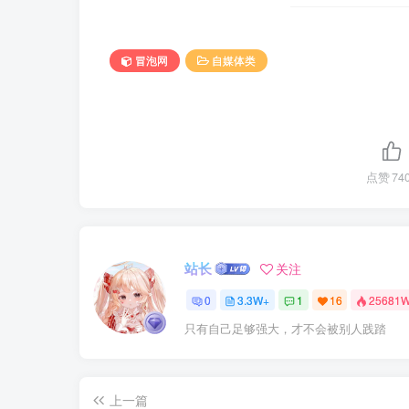
冒泡网
自媒体类
点赞
74
站长
关注
0
3.3W+
1
16
25681
只有自己足够强大，才不会被别人践踏
上一篇