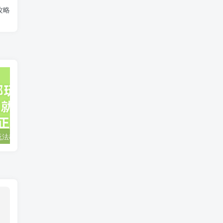
攻略
小说推文全部玩法教学，0粉丝发布视频就可以产生收益，真正0门槛
蛋花小说推文项目，0粉即可变现，新人搬运实操教程