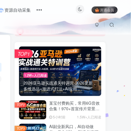
资源自动采集
开通会员
限时活动；目前月卡只需6.8元
有问题联系及时联系站长
限时活动；目前月卡只需6.8元
有问题联系及时联系站长
TOP1
1.2W+人已阅读
2026亚马逊实战通关特训营-2026更新，
多维选品+渐进式打法+AI应用，...
某宝付费购买，常用6G音效
TOP2
合集！970+首宣传片背景音
乐，无版权可商用大气素
5小时前
1.5W+人已阅读
材，分类清晰，高质量内容
AI副业新风口，AI自动做
TOP3