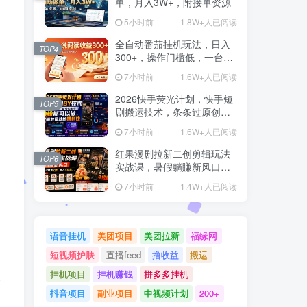
单，月入3W+，附接单资源
5小时前
1.8W+人已阅读
全自动番茄挂机玩法，日入
TOP4
300+，操作门槛低，一台电
脑即可开展
7小时前
1.6W+人已阅读
2026快手荧光计划，快手短
TOP5
剧搬运技术，条条过原创，
新号和老号0粉都可以做，有
7小时前
1.6W+人已阅读
播放量就能賺到钱
红果漫剧拉新二创剪辑玩法
TOP6
实战课，暑假躺賺新风口，
单个新用户佣金7米，日入4
7小时前
1.4W+人已阅读
位数(更新0808)
语音挂机
美团项目
美团拉新
福缘网
短视频护肤
直播feed
撸收益
搬运
挂机项目
挂机赚钱
拼多多挂机
台
抖音项目
副业项目
中视频计划
200+