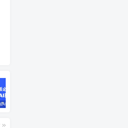
企业短视频AI获客霸屏流量课，6步短视频+AI突围法，3大霸屏抢客策略
小说推文全部玩法教学，0粉丝发布视频就可以产生收益，真正0门槛
蛋花小说推文项目，0粉即可变现，新人搬运实操教程
篇