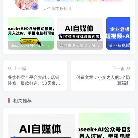
天生我才必有用
deepseek+AI公众号自动挣钱，轻松月入过W，手机电脑都可做
Ai自媒体实操课，AI打造自媒体爆款内容
上一篇
下一篇
餐饮外卖全平台实战，店铺
付费文章：小众之人的5个隐
装修、爆款打造、30天爆
藏福利
单，手把手教学，单店月订
单增长200%+
相关推荐