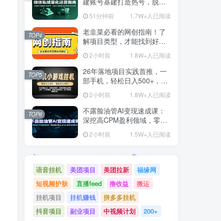
建账号基建打造热号，脱敏
风控规避运营各类高危风险
51分钟前
1.7W+人已阅读
老韭菜必看的网创指南！了
TOP4
解项目类型，才能找到好的
项目，才能拿到想要的结果
2小时前
1.8W+人已阅读
26年落地项目实践首推，一
TOP5
部手机，轻松日入500+，长
期稳定
2小时前
1.8W+人已阅读
不露脸油管AI变现速成课：
TOP6
深挖高CPM盈利领域，零出
镜打造YouTube稳定收益账
2小时前
1.5W+人已阅读
号
语音挂机
美团项目
美团拉新
福缘网
短视频护肤
直播feed
撸收益
搬运
挂机项目
挂机赚钱
拼多多挂机
抖音项目
副业项目
中视频计划
200+