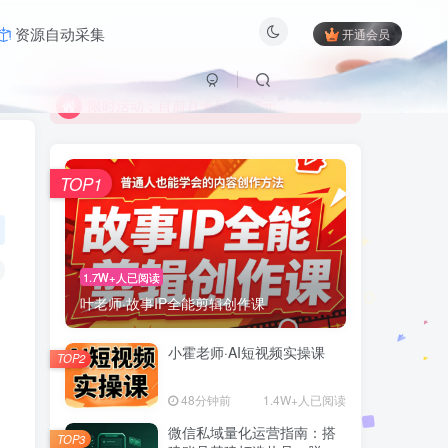
资源自动采集
开通会员
限时活动；目前月卡只需6.8元
有问题联系及时联系站长
限时活动；目前月卡只需6.8元
有问题联系及时联系站长
TOP1
1.7W+人已阅读
叶老师·故事IP全能剪辑创作课
小霍老师·AI短视频实操课
TOP2
48分钟前
1.4W+人已阅读
微信私域量化运营指南：搭
TOP3