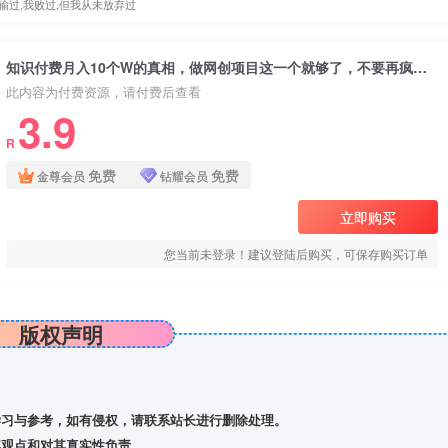
输过,我败过,但我从未放弃过
知识付费月入10个W的真相，做网创项目这一个就够了，不要再疯狂的找所谓的风口项目【揭秘】
此内容为付费资源，请付费后查看
3.9
R
免费
免费
金尊会员
钻耀会员
立即购买
您当前未登录！建议登陆后购买，可保存购买订单
版权声明
习与参考，如有侵权，请联系站长进行删除处理。
观点和对其真实性负责。