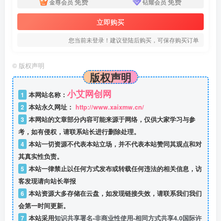
免费
免费
金尊会员
钻耀会员
立即购买
您当前未登录！建议登陆后购买，可保存购买订单
©
版权声明
版权声明
小艾网创网
1
本网站名称：
2
本站永久网址：
http://www.xaixmw.cn/
3
本网站的文章部分内容可能来源于网络，仅供大家学习与参
考，如有侵权，请联系站长进行删除处理。
4
本站一切资源不代表本站立场，并不代表本站赞同其观点和对
其真实性负责。
5
本站一律禁止以任何方式发布或转载任何违法的相关信息，访
客发现请向站长举报
6
本站资源大多存储在云盘，如发现链接失效，请联系我们我们
会第一时间更新。
7
本站采用
知识共享署名-非商业性使用-相同方式共享4.0国际许