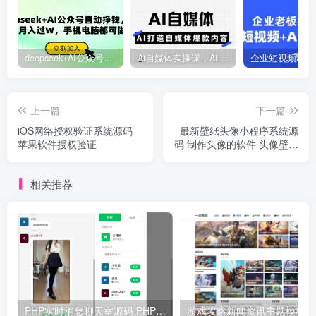
deepseek+AI公众号自动挣钱，轻松月入过W，手机电脑都可做
Ai自媒体实操课，AI打造自媒体爆款内容
上一篇
下一篇
iOS网络授权验证系统源码
最新壁纸头像小程序系统源
苹果软件授权验证
码 制作头像的软件 头像壁纸
软件 带流量主
相关推荐
PHP实时消息聊天室源码 PHP+WebSocket
游戏