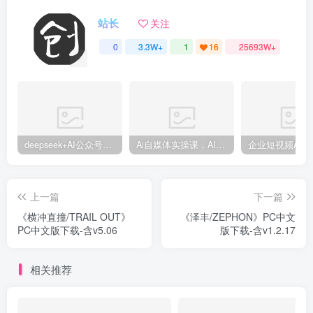
站长
关注
0
3.3W+
1
16
25693W+
deepseek+AI公众号自动挣钱，轻松月入过W，手机电脑都可做
Ai自媒体实操课，AI打造自媒体爆款内容
上一篇
下一篇
《横冲直撞/TRAIL OUT》
《泽丰/ZEPHON》PC中文
PC中文版下载-含v5.06
版下载-含v1.2.17
相关推荐