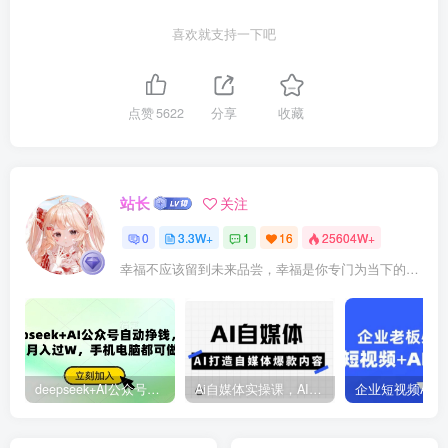
喜欢就支持一下吧
点赞
5622
分享
收藏
站长
关注
0
3.3W+
1
16
25604W+
幸福不应该留到未来品尝，幸福是你专门为当下的自己所准备的
deepseek+AI公众号自动挣钱，轻松月入过W，手机电脑都可做
Ai自媒体实操课，AI打造自媒体爆款内容