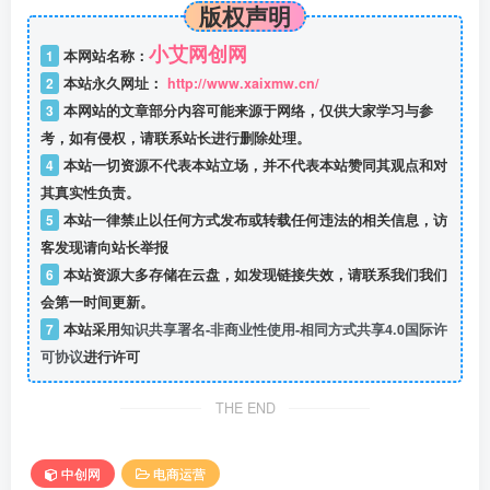
版权声明
小艾网创网
1
本网站名称：
2
本站永久网址：
http://www.xaixmw.cn/
3
本网站的文章部分内容可能来源于网络，仅供大家学习与参
考，如有侵权，请联系站长进行删除处理。
4
本站一切资源不代表本站立场，并不代表本站赞同其观点和对
其真实性负责。
5
本站一律禁止以任何方式发布或转载任何违法的相关信息，访
客发现请向站长举报
6
本站资源大多存储在云盘，如发现链接失效，请联系我们我们
会第一时间更新。
7
本站采用
知识共享署名-非商业性使用-相同方式共享4.0国际许
可协议
进行许可
THE END
中创网
电商运营