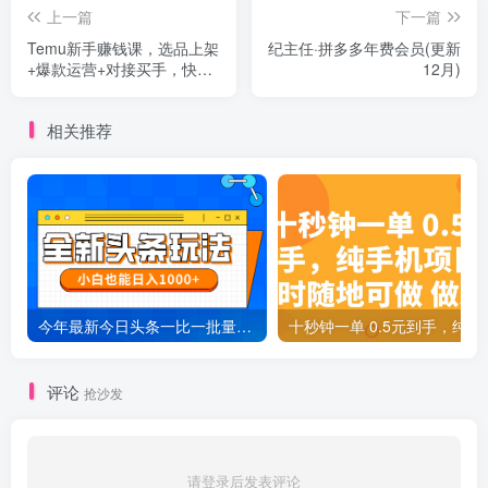
上一篇
下一篇
Temu新手赚钱课，选品上架
纪主任·拼多多年费会员(更新
+爆款运营+对接买手，快速
12月)
开店出单，新手也能月入
5000+
相关推荐
今年最新今日头条一比一批量搬砖，小白也可以日赚千元
十秒钟一单 0.5元
评论
抢沙发
请登录后发表评论