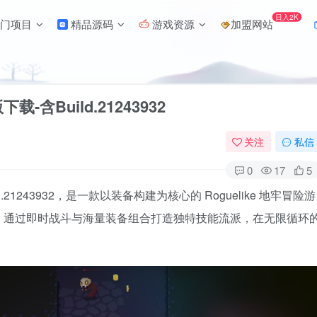
日入2K
门项目
精品源码
游戏资源
加盟网站
-含Build.21243932
关注
私信
0
17
5
d.21243932，是一款以装备构建为核心的 Roguelike 地牢冒险游
，通过即时战斗与海量装备组合打造独特技能流派，在无限循环