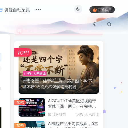
资源自动采集
开通会员
限时活动；目前月卡只需6.8元
有问题联系及时联系站长
限时活动；目前月卡只需6.8元
有问题联系及时联系站长
TOP1
1.7W+人已阅读
付费文章：佛学第二弹：还是四个字“不
常不断”依托八不偈解读无我因...
的
AIGC×TikTok美区短视频带
TOP2
货线下课；两天一夜完整回
放，12小时高清视频收录头
43分钟前
1.4W+人已阅读
部操盘手全流程教学
AI编程产品出海实战课，0基
TOP3