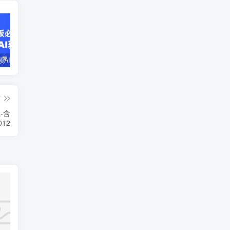
企业短视频AI获客霸屏流量课，6步短视频+AI突围法，3大霸屏抢客策略
小说推文全部玩法教学，0粉丝发布视频就可以产生收益，真正0门槛
蛋花小说推文项目，0粉即可变现，新人搬运实操教程
篇
载-含
012