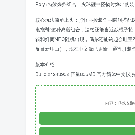
Poly+特效爆炸组合，火球砸中怪物时爆出的
核心玩法简单上头：打怪→捡装备→瞬间搭配BU
电拖鞋”这种离谱组合，法杖还能当近战棍子
箱和奸商NPC随机出现，偶尔还能钓起会吐宝
反目新理由），现在中文版已更新，通宵肝装
版本介绍
Build.21243932|容量835MB|官方简体中文|
内容：游戏安装