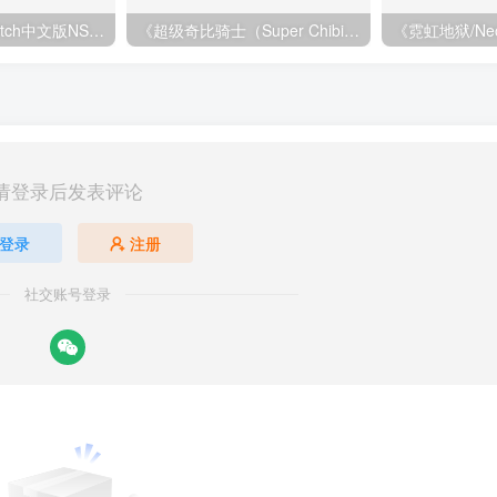
《百战天虫》Switch中文版NSP下载
《超级奇比骑士（Super Chibi Knight）》Build 21374224 [英文]
请登录后发表评论
登录
注册
社交账号登录