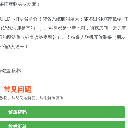
装备雨爽到头皮发麻！
ILD→打更猛的怪！装备系统脑洞超大：能凑出“冰霜南瓜帽+
抡（近战法师是真的！）。每局都是全新地图，隐藏房间、诅咒宝
石的魔法鱼（钓鱼误终身警告）。支持多人联机互偷装备（朋友
备的战友速来！
支持键盘.鼠标
常见问题
教程、常见问题解答、常用解压密码
解压密码
教程汇总