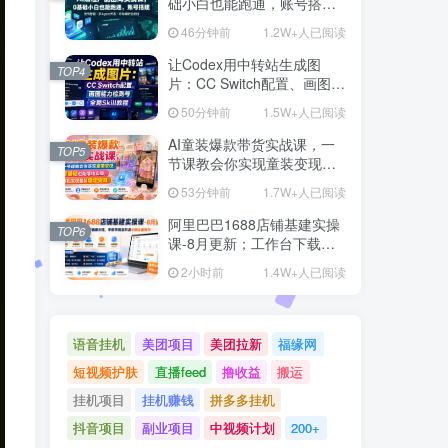
础小白也能跑通，账号搭
建・多Agent开发・市场调研
46分钟前
1.2W+人已阅读
全流程，月入千刀跨境变现
教程(更新)
让Codex用中转站生成图
TOP4
片：CC Switch配置、画图能
力检测与全局Skill教程
50分钟前
1.5W+人已阅读
AI童装爆款带货实战课，一
TOP5
节课教会你实现童装变现，
零基础也能落地实操
53分钟前
1.7W+人已阅读
阿里巴巴1688店铺基建实操
TOP6
课-8月更新；工作台下载到
旺铺装修客服分流，手把手
2小时前
1.4W+人已阅读
搞定开店全部必备操作
语音挂机
美团项目
美团拉新
福缘网
短视频护肤
直播feed
撸收益
搬运
挂机项目
挂机赚钱
拼多多挂机
抖音项目
副业项目
中视频计划
200+