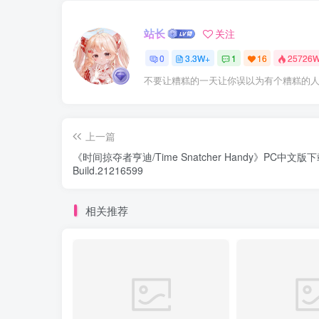
站长
关注
0
3.3W+
1
16
25726
不要让糟糕的一天让你误以为有个糟糕的
上一篇
《时间掠夺者亨迪/Time Snatcher Handy》PC中文版
Build.21216599
相关推荐