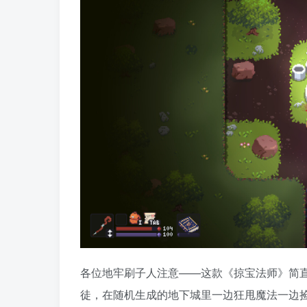
各位地牢刷子人注意——这款《掠宝法师》简
徒，在随机生成的地下城里一边狂甩魔法一边捡