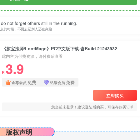
do not forget others still in the running.
休息的时候，不要忘记别人还在奔跑
《掠宝法师/LootMage》PC中文版下载-含Build.21243932
此内容为付费资源，请付费后查看
3.9
R
免费
免费
金尊会员
钻耀会员
立即购买
您当前未登录！建议登陆后购买，可保存购买订单
版权声明