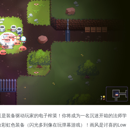
直是装备驱动玩家的电子榨菜！你将成为一名沉迷开箱的法师学
彩虹色装备（闪光多到像在玩弹幕游戏）！画风是讨喜的Low