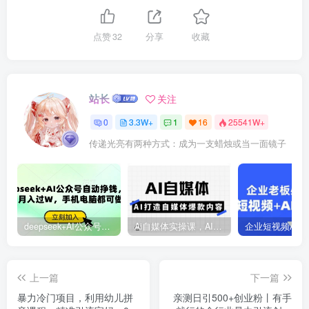
点赞
32
分享
收藏
站长
关注
0
3.3W+
1
16
25541W+
传递光亮有两种方式：成为一支蜡烛或当一面镜子
deepseek+AI公众号自动挣钱，轻松月入过W，手机电脑都可做
Ai自媒体实操课，AI打造自媒体爆款内容
上一篇
下一篇
暴力冷门项目，利用幼儿拼
亲测日引500+创业粉丨有手