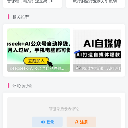
音课程，精准引流宝妈，0成
就行的全行业暴力引流创业
本，多种变现方式！
粉
相关推荐
deepseek+AI公众号自动挣钱，轻松月入过W，手机电脑都可做
Ai自媒体
评论
抢沙发
请登录后发表评论
登录
注册