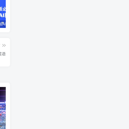
企业短视频AI获客霸屏流量课，6步短视频+AI突围法，3大霸屏抢客策略
小说推文全部玩法教学，0粉丝发布视频就可以产生收益，真正0门槛
蛋花小说推文项目，0粉即可变现，新人搬运实操教程
篇
 英语
《霓虹地狱/Neon Inferno》PC中文版下载-含Build.21233260
《塞尔达传说：织梦岛 The Legend of Zelda: Link’s Awakening》Switch中文版NSP下载 – 含1.1.0补丁