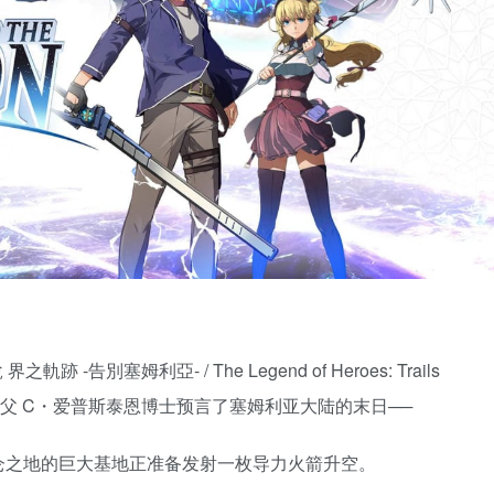
-告別塞姆利亞- / The Legend of Heroes: Trails
导力革命之父 C・爱普斯泰恩博士预言了塞姆利亚大陆的末日──
仑之地的巨大基地正准备发射一枚导力火箭升空。