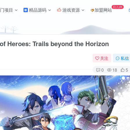
日入2K
门项目
精品源码
游戏资源
加盟网站
roes: Trails beyond the Horizon
关注
私信
0
18
5