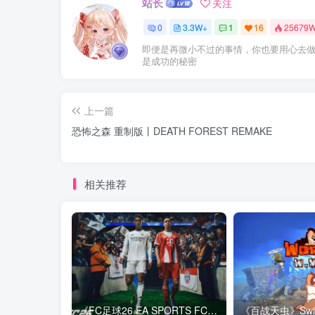
站长
关注
0
3.3W+
1
16
25679
即便是再微小不过的事情，你也要用心去
是成功的秘密
上一篇
恐怖之森 重制版丨DEATH FOREST REMAKE
相关推荐
《FC足球26 EA SPORTS FC 26》Switch中文版下载+1.82.4264补丁+1DLC