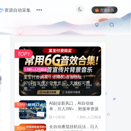
资源自动采集
开通会员
限时活动；目前月卡只需6.8元
有问题联系及时联系站长
限时活动；目前月卡只需6.8元
有问题联系及时联系站长
TOP1
1.5W+人已阅读
某宝付费购买，常用6G音效合集！
970+首宣传片背景音乐，无版权可商
用...
AI副业新风口，AI自动做
TOP2
单，月入3W+，附接单资源
1小时前
1.8W+人已阅读
全自动番茄挂机玩法，日入
TOP3