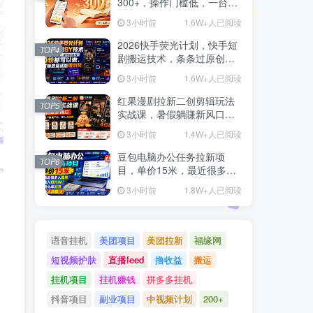
300+，操作门槛低，一台电
脑即可开展
3小时前
1.6W+人已阅读
2026快手荧光计划，快手短
TOP4
剧搬运技术，条条过原创，
新号和老号0粉都可以做，有
3小时前
1.6W+人已阅读
播放量就能賺到钱
红果漫剧拉新二创剪辑玩法
TOP5
实战课，暑假躺賺新风口，
单个新用户佣金7米，日入4
3小时前
1.4W+人已阅读
位数(更新0808)
豆包电脑办公任务拉新项
TOP6
目，单价15米，最近很多人
爆单，收入好几W，转化率
3小时前
1.8W+人已阅读
超高，达人闭眼冲！(更新
0808)
语音挂机
美团项目
美团拉新
福缘网
短视频护肤
直播feed
撸收益
搬运
挂机项目
挂机赚钱
拼多多挂机
抖音项目
副业项目
中视频计划
200+