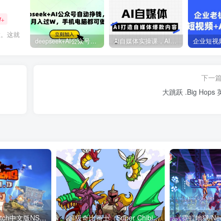
W+
做。这就
deepseek+AI公众号自动挣钱，轻松月入过W，手机电脑都可做
Ai自媒体实操课，AI打造自媒体爆款内容
下一
大跳跃 .Big Hops
《百战天虫》Switch中文版NSP下载
《超级奇比骑士（Super Chibi Knight）》Build 21374224 [英文]