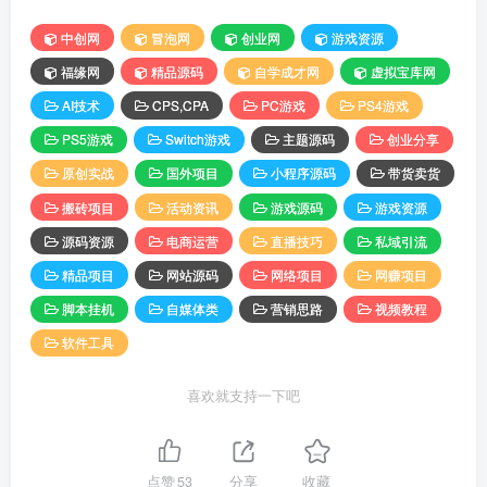
中创网
冒泡网
创业网
游戏资源
福缘网
精品源码
自学成才网
虚拟宝库网
AI技术
CPS,CPA
PC游戏
PS4游戏
PS5游戏
Switch游戏
主题源码
创业分享
原创实战
国外项目
小程序源码
带货卖货
搬砖项目
活动资讯
游戏源码
游戏资源
源码资源
电商运营
直播技巧
私域引流
精品项目
网站源码
网络项目
网赚项目
脚本挂机
自媒体类
营销思路
视频教程
软件工具
喜欢就支持一下吧
点赞
53
分享
收藏