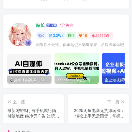
站长
关注
0
3.3W+
1
16
25612W+
如果你不去试，你永远也不知道结果，所以去试试吧
Ai自媒体实操课，AI打造自媒体爆款内容
deepseek+AI公众号自动挣钱，轻松月入过W，手机电脑都可做
上一篇
下一篇
最新0撸福利 有手机就行随
2025闲鱼电商无货源玩法：
时随地做 纯净无广告 边玩游
轻松上手无需囤货，掌握核
戏边赚 轻松日入500+
心技巧快速出单