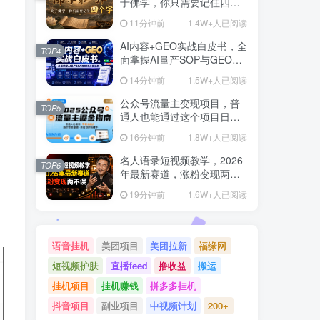
于佛学，你只需要记住四个
字
11分钟前
1.4W+人已阅读
AI内容+GEO实战白皮书，全
TOP4
面掌握AI量产SOP与GEO分
发机制【文档】
14分钟前
1.5W+人已阅读
公众号流量主变现项目，普
TOP5
通人也能通过这个项目日入
四位数(更新26年8月)
16分钟前
1.8W+人已阅读
、
名人语录短视频教学，2026
TOP6
年最新赛道，涨粉变现两不
误
19分钟前
1.6W+人已阅读
语音挂机
美团项目
美团拉新
福缘网
短视频护肤
直播feed
撸收益
搬运
挂机项目
挂机赚钱
拼多多挂机
抖音项目
副业项目
中视频计划
200+