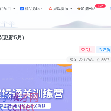
日入2K
门项目
精品源码
游戏资源
加盟网站
更新5月)
关注
私信
0
1.2W+
5587