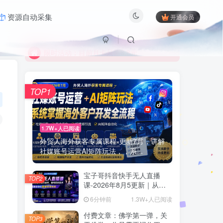
资源自动采集
开通会员
限时活动；目前月卡只需6.8元
有问题联系及时联系站长
限时活动；目前月卡只需6.8元
有问题联系及时联系站长
TOP1
1.7W+人已阅读
外贸人海外获客专属课程-更新7月，讲解
社媒账号运营AI矩阵玩法，，系...
宝子哥抖音快手无人直播
TOP2
课-2026年8月5更新｜从基
础搭建到高阶起号，稳号防
6分钟前
1.3W+人已阅读
封技术，搭建自动化直播变
现体系
付费文章：佛学第一弹，关
TOP3