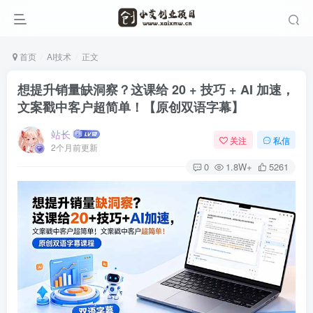
首页
AI技术
正文
想提升销量缺洞察？这课给 20 + 技巧 + AI 加速，
文案戳中客户超简单！【原创双语字幕】
站长
关注
私信
2个月前更新
0
1.8W+
5261