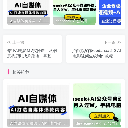
Ai自媒体实操课，AI打造自媒体爆款内容
deepseek+AI公众号自动挣钱，轻松月入过W，手机电脑都可做
上一篇
下一篇
专业AI电影MV实操课：从创
字节跳动的Seedance 2.0 AI
意构思到成片落地，零基础
电影视频生成制作教程，一
打造电影质感MV
键生成多镜头+一致角色+音
频叙事-中英字幕
相关推荐
Ai自媒体实操课，AI打造自媒体爆款内容
deep