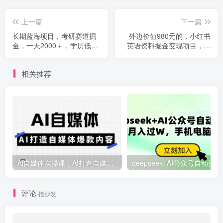
上一篇
下一篇
长期蓝海项目，考研赛道掘
外边价值980元的，小红书
金，一天2000＋，学历低也
英语资料掘金变现项目，小
能玩转这个模式，保姆式教
白日入300+
学
相关推荐
Ai自媒体实操课，AI打造自媒体爆款内容
deep
评论
抢沙发