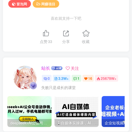
冒泡网
网赚项目
喜欢就支持一下吧
点赞
33
分享
收藏
站长
关注
0
3.3W+
1
16
25679W+
失败只是成长的课堂
deepseek+AI公众号自动挣钱，轻松月入过W，手机电脑都可做
Ai自媒体实操课，AI打造自媒体爆款内容