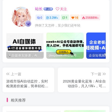
站长
关注
0
3.3W+
1
16
25688W+
摔倒了又怎样，至少我们还年轻
Ai自媒体实操课，AI打造自媒体爆款内容
deepseek+AI公众号自动挣钱，轻松月入过W，手机电脑都可做
上一篇
下一篇
游戏市场AI自动监控，实时
2026黄金量化蓝海：AI全自
检测差价捡漏，简单轻松，
动挂G，月入1W+，可放
日入300+【揭秘】
大！【揭秘】
相关推荐