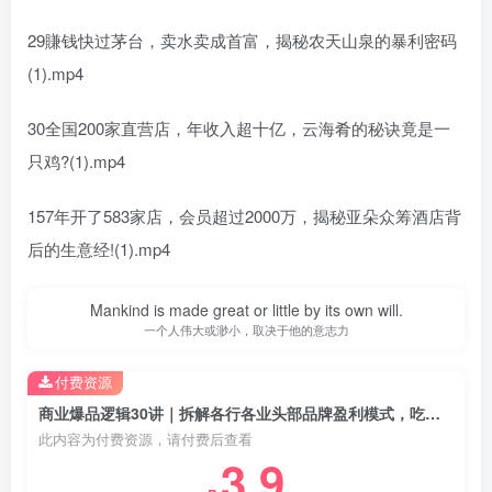
29賺钱快过茅台，卖水卖成首富，揭秘农天山泉的暴利密码
(1).mp4
30全国200家直营店，年收入超十亿，云海肴的秘诀竟是一
只鸡?(1).mp4
157年开了583家店，会员超过2000万，揭秘亚朵众筹酒店背
后的生意经!(1).mp4
Mankind is made great or little by its own will.
一个人伟大或渺小，取决于他的意志力
付费资源
商业爆品逻辑30讲｜拆解各行各业头部品牌盈利模式，吃透爆品打造、低成本传播、长效变现全套商业思维课
此内容为付费资源，请付费后查看
3.9