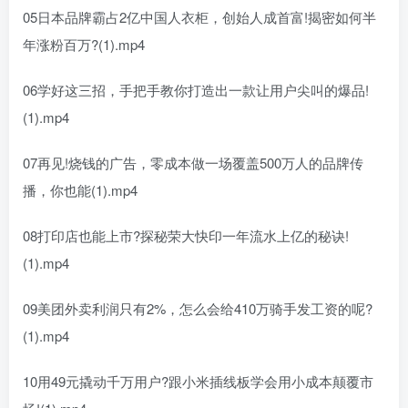
05日本品牌霸占2亿中国人衣柜，创始人成首富!揭密如何半
年涨粉百万?(1).mp4
06学好这三招，手把手教你打造出一款让用户尖叫的爆品!
(1).mp4
07再见!烧钱的广告，零成本做一场覆盖500万人的品牌传
播，你也能(1).mp4
08打印店也能上市?探秘荣大快印一年流水上亿的秘诀!
(1).mp4
09美团外卖利润只有2%，怎么会给410万骑手发工资的呢?
(1).mp4
10用49元撬动千万用户?跟小米插线板学会用小成本颠覆市