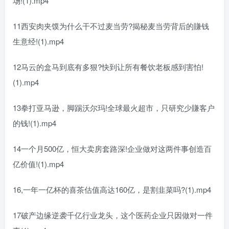
场!(1).mp4
11西安肉夹馍为什么干不过麦当劳?揭秘麦当劳背后的賺钱
生意经!(1).mp4
12马云的盒马到底有多狠?快到让所有餐饮老板感到害怕!
(1).mp4
13拳打亚马逊，脚踢沃尔玛!全球最火超市，只研究少賺客户
的钱!(1).mp4
14一个月500亿，恒大卖房套路深!企业做对这两件事创造百
亿价值!(1).mp4
16,一年一亿杯的喜茶估值高达160亿，是割韭菜吗?(1).mp4
17破产边缘逆袭千亿行业龙头，这个医药企业只因做对一件