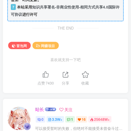
7
本站采用
知识共享署名-非商业性使用-相同方式共享4.0国际许
可协议
进行许可
THE END
冒泡网
网赚项目
喜欢就支持一下吧
点赞
7430
分享
收藏
站长
关注
0
3.3W+
1
16
25648W+
可以接受暂时的失败，但绝对不能接受未曾奋斗过的自己