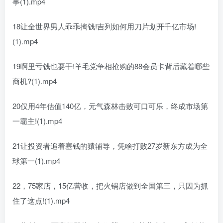
事(1).mp4
18让全世界男人乖乖掏钱!吉列如何用刀片划开千亿市场!
(1).mp4
19啊里亏钱也要干!羊毛党争相抢购的88会员卡背后藏着哪些
商机?(1).mp4
20仅用4年估值140亿，元气森林击败可口可乐，终成市场第
一霸主!(1).mp4
21让投资者追着塞钱的猿辅导，凭啥打败27岁新东方成为全
球第一(1).mp4
22，75家店，15亿营收，把火锅店做到全国第三，只因为抓
住了这点!(1).mp4