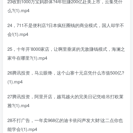
23收割1000万宝妈群体?4年狂賺200亿赴美上市，云集凭什
么?(1).mp4
24，711不是便利店?日本疯狂圈钱的商业模式，国人却学不
会!(1).mp4
25，十年开’8000家店，让啊里垂涎的无敌賺钱模式，海澜之
家牛在哪里?(1).mp4
26腾讯投资，马云眼馋，这个山寨十元店凭什么市值500亿?
(1).mp4
27腾讯投资，阿里开店，越骂越火的完美日记凭啥吊打欧莱
雅?(1).mp4
28不打广告，一年卖968亿的迪卡依闷声发大财!这二点你也
能学会!(1).mp4