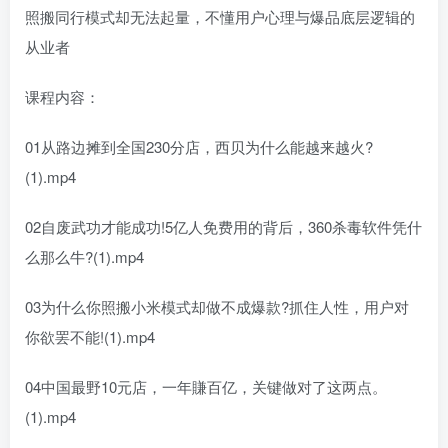
照搬同行模式却无法起量，不懂用户心理与爆品底层逻辑的
从业者
课程内容：
01从路边摊到全国230分店，西贝为什么能越来越火?
(1).mp4
02自废武功才能成功!5亿人免费用的背后，360杀毒软件凭什
么那么牛?(1).mp4
03为什么你照搬小米模式却做不成爆款?抓住人性，用户对
你欲罢不能!(1).mp4
04中国最野10元店，一年賺百亿，关键做对了这两点。
(1).mp4