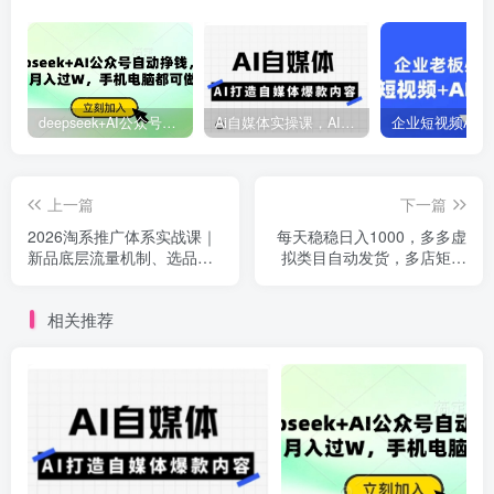
deepseek+AI公众号自动挣钱，轻松月入过W，手机电脑都可做
Ai自媒体实操课，AI打造自媒体爆款内容
上一篇
下一篇
2026淘系推广体系实战课｜
每天稳稳日入1000，多多虚
新品底层流量机制、选品定
拟类目自动发货，多店矩阵
位、搜索起量、投产控本、
放大收益很简单【揭秘】
新店老店工厂商家分赛道爆
相关推荐
款复制全流程