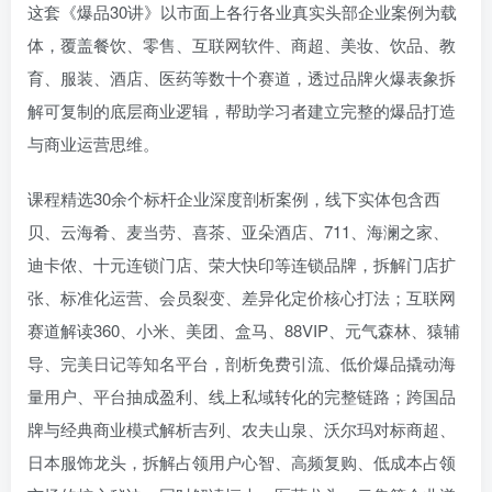
这套《爆品30讲》以市面上各行各业真实头部企业案例为载
体，覆盖餐饮、零售、互联网软件、商超、美妆、饮品、教
育、服装、酒店、医药等数十个赛道，透过品牌火爆表象拆
解可复制的底层商业逻辑，帮助学习者建立完整的爆品打造
与商业运营思维。
课程精选30余个标杆企业深度剖析案例，线下实体包含西
贝、云海肴、麦当劳、喜茶、亚朵酒店、711、海澜之家、
迪卡侬、十元连锁门店、荣大快印等连锁品牌，拆解门店扩
张、标准化运营、会员裂变、差异化定价核心打法；互联网
赛道解读360、小米、美团、盒马、88VIP、元气森林、猿辅
导、完美日记等知名平台，剖析免费引流、低价爆品撬动海
量用户、平台抽成盈利、线上私域转化的完整链路；跨国品
牌与经典商业模式解析吉列、农夫山泉、沃尔玛对标商超、
日本服饰龙头，拆解占领用户心智、高频复购、低成本占领