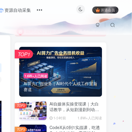
资源自动采集
开通会员
限时活动；目前月卡只需6.8元
有问题联系及时联系站长
限时活动；目前月卡只需6.8元
有问题联系及时联系站长
TOP1
1.6W+人已阅读
AI算力广告业务｜AI时代个人或工作室新
赛道
AI自媒体实操变现课｜大白
TOP2
话教学，从短剧漫剧到动画
制作，零基础也能掌握爆款
1小时前
1.8W+人已阅读
内容创作与变现全流程
CodeX从0到1实战课，吃透
TOP3