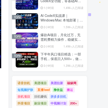
CodeX全功能，零基础AI开
发实战，从部署到高阶项目
1小时前
1.4W+人已阅读
一键落地
AI CodeX实战课｜
TOP4
Windows/Mac 本地部署｜
API 对接调通｜Skill 自制｜
2小时前
1.5W+人已阅读
漫剧剪辑｜网站 VR 项目｜
AI项目落地全教程
爆款Ai项目，月化过万，无
TOP5
需耗费精力操作，稳健实现
每月增收
2小时前
1.4W+人已阅读
下半年风口项目精选：一部
TOP6
手机，保底日入500+，做就
有收益，长期稳定！【揭
3小时前
1.3W+人已阅读
秘】
语音挂机
美团项目
美团拉新
福缘网
短视频护肤
直播feed
撸收益
搬运
挂机项目
挂机赚钱
拼多多挂机
抖音项目
副业项目
中视频计划
200+