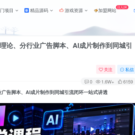
日入2K
门项目
精品源码
游戏资源
加盟网站
础理论、分行业广告脚本、AI成片制作到同城引
关注
私信
0
1.6W+
6159
业广告脚本、AI成片制作到同城引流闭环一站式讲透