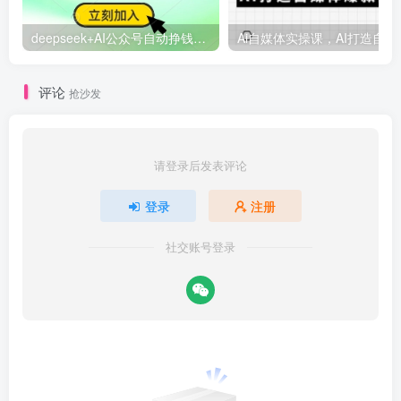
deepseek+AI公众号自动挣钱，轻松月入过W，手机电脑都可做
Ai自媒体
评论
抢沙发
请登录后发表评论
登录
注册
社交账号登录