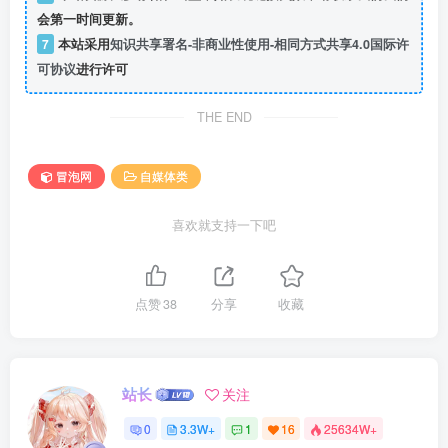
会第一时间更新。
7
本站采用
知识共享署名-非商业性使用-相同方式共享4.0国际许
可协议
进行许可
THE END
冒泡网
自媒体类
喜欢就支持一下吧
点赞
38
分享
收藏
站长
关注
0
3.3W+
1
16
25634W+