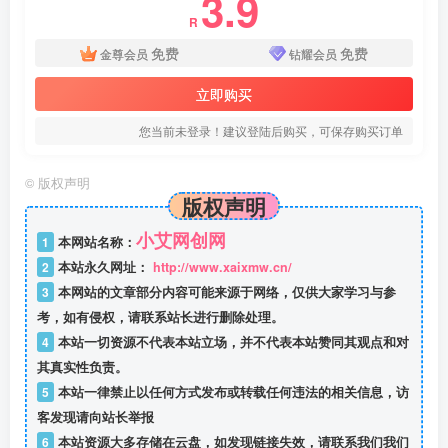
3.9
R
免费
免费
金尊会员
钻耀会员
立即购买
您当前未登录！建议登陆后购买，可保存购买订单
©
版权声明
版权声明
小艾网创网
1
本网站名称：
2
本站永久网址：
http://www.xaixmw.cn/
3
本网站的文章部分内容可能来源于网络，仅供大家学习与参
考，如有侵权，请联系站长进行删除处理。
4
本站一切资源不代表本站立场，并不代表本站赞同其观点和对
其真实性负责。
5
本站一律禁止以任何方式发布或转载任何违法的相关信息，访
客发现请向站长举报
6
本站资源大多存储在云盘，如发现链接失效，请联系我们我们