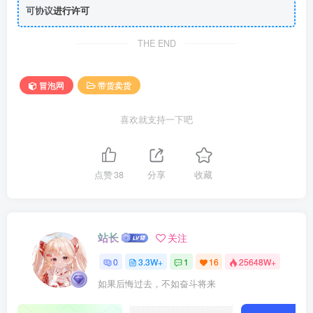
可协议
进行许可
THE END
冒泡网
带货卖货
喜欢就支持一下吧
点赞
38
分享
收藏
站长
关注
0
3.3W+
1
16
25648W+
如果后悔过去，不如奋斗将来