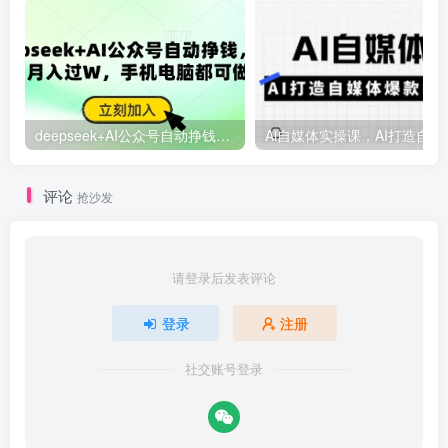
deepseek+AI公众号自动挣钱，轻松月入过W，手机电脑都可做
Ai自媒体
评论
抢沙发
请登录后发表评论
登录
注册
社交账号登录