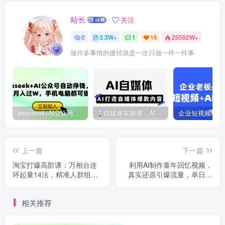
站长
关注
0
3.3W+
1
16
25592W+
做许多事情的捷径就是一次只做一件一件事
deepseek+AI公众号自动挣钱，轻松月入过W，手机电脑都可做
Ai自媒体实操课，AI打造自媒体爆款内容
上一篇
下一篇
淘宝打爆高阶课：万相台连
利用Ai制作童年回忆视频，
环起量14法，精准人群组合
真实还原引爆流量，单日变
抢位提转化
现数张
相关推荐