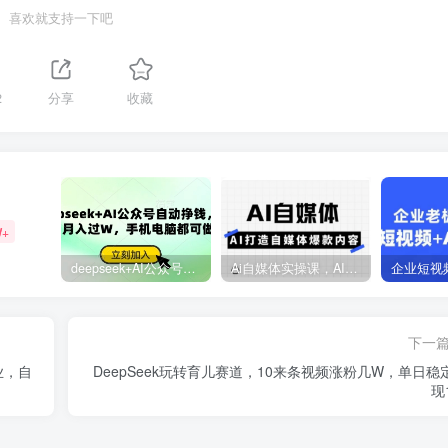
喜欢就支持一下吧
2
分享
收藏
W+
deepseek+AI公众号自动挣钱，轻松月入过W，手机电脑都可做
Ai自媒体实操课，AI打造自媒体爆款内容
下一
业，自
DeepSeek玩转育儿赛道，10来条视频涨粉几W，单日稳
现