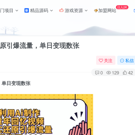
日入2K
门项目
精品源码
游戏资源
加盟网站
还原引爆流量，单日变现数张
关注
私信
0
129
42
，单日变现数张