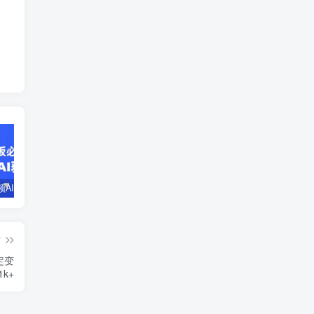
企业短视频AI获客霸屏流量课，6步短视频+AI突围法，3大霸屏抢客策略
小说推文全部玩法教学，0粉丝发布视频就可以产生收益，真正0门槛
蛋花小说推文项目，0粉即可变现，新人搬运实操教程
篇
定变
1k+