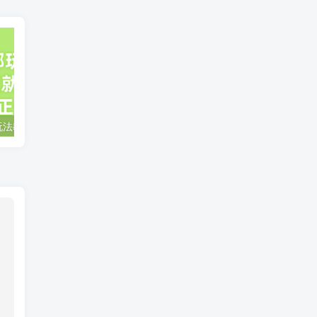
小说推文全部玩法教学，0粉丝发布视频就可以产生收益，真正0门槛
蛋花小说推文项目，0粉即可变现，新人搬运实操教程