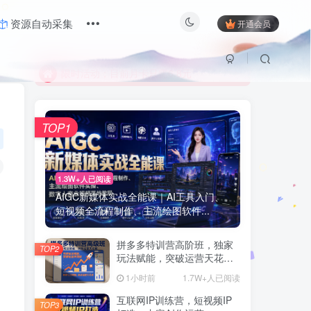
资源自动采集
开通会员
限时活动；目前月卡只需6.8元
有问题联系及时联系站长
限时活动；目前月卡只需6.8元
有问题联系及时联系站长
TOP1
1.3W+人已阅读
AIGC新媒体实战全能课｜AI工具入门、
短视频全流程制作、主流绘图软件...
拼多多特训营高阶班，独家
TOP2
玩法赋能，突破运营天花板
(更新260805)
1小时前
1.7W+人已阅读
互联网IP训练营，短视频IP
TOP3