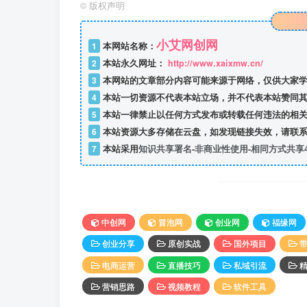
©
版权声明
小艾网创网
1
本网站名称：
2
本站永久网址：
http://www.xaixmw.cn/
3
本网站的文章部分内容可能来源于网络，仅供大家学
4
本站一切资源不代表本站立场，并不代表本站赞同其
5
本站一律禁止以任何方式发布或转载任何违法的相关
6
本站资源大多存储在云盘，如发现链接失效，请联系
7
本站采用
知识共享署名-非商业性使用-相同方式共享4
中创网
冒泡网
创业网
福缘网
创业分享
原创实战
国外项目
电商运营
直播技巧
私域引流
营销思路
视频教程
软件工具