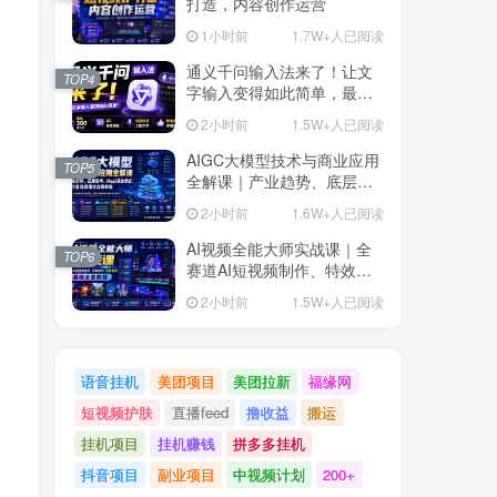
打造，内容创作运营
1小时前
1.7W+人已阅读
通义千问输入法来了！让文
TOP4
字输入变得如此简单，最快
300字/分，AI自动润色，说
2小时前
1.5W+人已阅读
话秒变工整文字
AIGC大模型技术与商业应用
TOP5
全解课｜产业趋势、底层架
构、MaaS商业模式、全行业
2小时前
1.6W+人已阅读
场景落地实战教程
AI视频全能大师实战课｜全
TOP6
赛道AI短视频制作、特效创
作、场景变现零基础全套教
2小时前
1.5W+人已阅读
程
语音挂机
美团项目
美团拉新
福缘网
短视频护肤
直播feed
撸收益
搬运
挂机项目
挂机赚钱
拼多多挂机
抖音项目
副业项目
中视频计划
200+