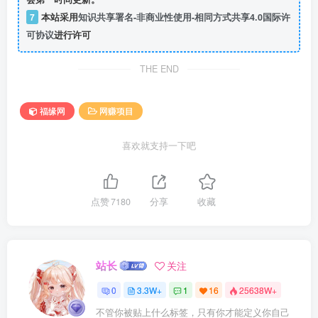
7
本站采用
知识共享署名-非商业性使用-相同方式共享4.0国际许
可协议
进行许可
THE END
福缘网
网赚项目
喜欢就支持一下吧
点赞
7180
分享
收藏
站长
关注
0
3.3W+
1
16
25638W+
不管你被贴上什么标签，只有你才能定义你自己