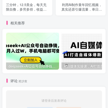
三分钟，12.5美金，每天无
利用Ai制作童年回忆视频，
限自撸，多劳多得，收益无
真实还原引爆流量，单日变
上限
现数张
相关推荐
deepseek+AI公众号自动挣钱，轻松月入过W，手机电脑都可做
Ai自媒体
评论
抢沙发
请登录后发表评论