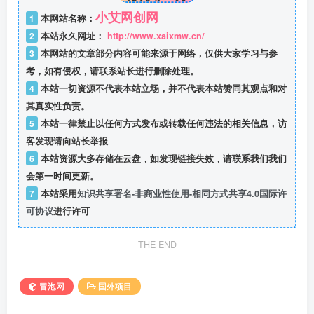
小艾网创网
1
本网站名称：
2
本站永久网址：
http://www.xaixmw.cn/
3
本网站的文章部分内容可能来源于网络，仅供大家学习与参
考，如有侵权，请联系站长进行删除处理。
4
本站一切资源不代表本站立场，并不代表本站赞同其观点和对
其真实性负责。
5
本站一律禁止以任何方式发布或转载任何违法的相关信息，访
客发现请向站长举报
6
本站资源大多存储在云盘，如发现链接失效，请联系我们我们
会第一时间更新。
7
本站采用
知识共享署名-非商业性使用-相同方式共享4.0国际许
可协议
进行许可
THE END
冒泡网
国外项目