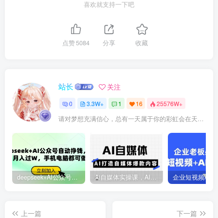
喜欢就支持一下吧
点赞
5084
分享
收藏
站长
关注
0
3.3W+
1
16
25576W+
请对梦想充满信心，总有一天属于你的彩虹会在天空微笑
deepseek+AI公众号自动挣钱，轻松月入过W，手机电脑都可做
Ai自媒体实操课，AI打造自媒体爆款内容
上一篇
下一篇