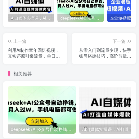
Ai自媒体实操课，AI打造自媒体爆款内容
deepseek+AI公众号自动挣钱，轻松月入过W，手机电脑都可做
上一篇
下一篇
利用Ai制作童年回忆视频，
从零入门到流量变现，快手
真实还原引爆流量，单日变
账号搭建技巧，高阶剪辑技
现数张
能全覆盖
相关推荐
deepseek+AI公众号自动挣钱，轻松月入过W，手机电脑都可做
Ai自媒体