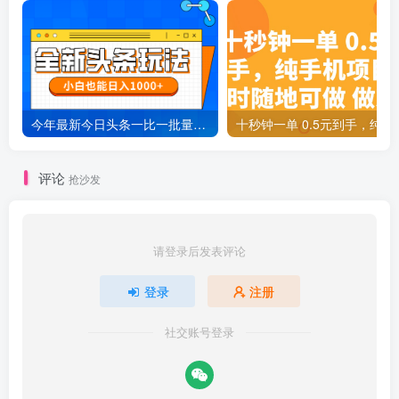
今年最新今日头条一比一批量搬砖，小白也可以日赚千元
十秒钟一单 0.5元
评论
抢沙发
请登录后发表评论
登录
注册
社交账号登录