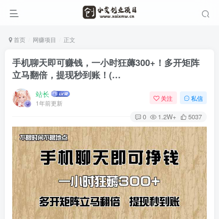
首页
网赚项目
正文
手机聊天即可赚钱，一小时狂薅300+！多开矩阵
立马翻倍，提现秒到账！(…
站长
关注
私信
1年前更新
0
1.2W+
5037