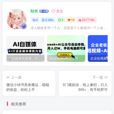
站长
关注
0
3.3W+
1
16
25777W+
没人能改变另一个人，但是某个人能成为一个人改变的原因
Ai自媒体实操课，AI打造自媒体爆款内容
deepseek+AI公众号自动挣钱，轻松月入过W，手机电脑都可做
上一篇
下一篇
微信小绿书美食搬运，稳稳
0门槛副业，线上兼职，日入
的收益，轻松上手
300+，有手机即可
相关推荐