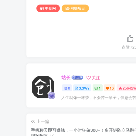
中创网
网赚项目
点赞
72
站长
关注
0
3.3W+
1
16
25642
人生就像一杯茶，不会苦一辈子，但总会
上一篇
手机聊天即可赚钱，一小时狂薅300+！多开矩阵立马翻
现秒到账！(...