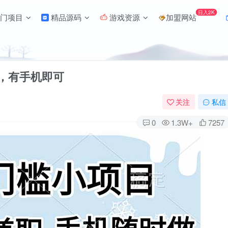
日入2K
门项目
精品源码
游戏资源
加盟网站
+，有手机即可
关注
私信
0
1.3W+
7257