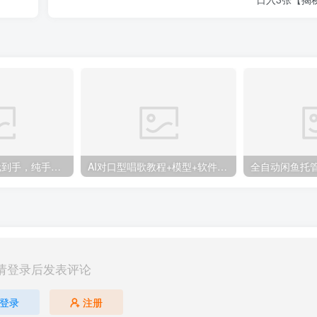
十秒钟一单 0.5元到手，纯手机项目 随时随地可做 做就有
AI对口型唱歌教程+模型+软件，三国人物音色库，声音克隆全流程
请登录后发表评论
登录
注册