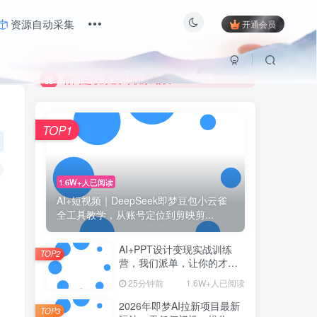
限时活动；目前月卡只需6.8元
资源自动采集
开通会员
有问题联系及时联系站长
限时活动；目前月卡只需6.8元
有问题联系及时联系站长
TOP1
1.6W+人已阅读
AI+短视频｜DeepSeek即梦豆包小云雀
全工具教学，从账号定位到剪映剪...
AI+PPT设计变现实战训练
TOP2
营，我们派单，让你的才华
直接变现，三大核心模块带
25分钟前
1.6W+人已阅读
你构建Al设计x派单变现的完
整闭环
2026年即梦AI拉新项目最新
TOP3