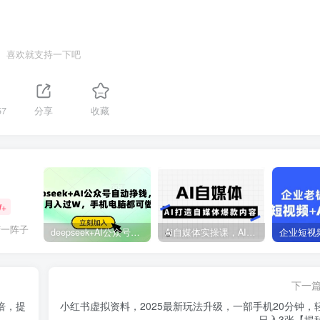
喜欢就支持一下吧
57
分享
收藏
W+
苦一阵子
deepseek+AI公众号自动挣钱，轻松月入过W，手机电脑都可做
Ai自媒体实操课，AI打造自媒体爆款内容
下一
倍，提
小红书虚拟资料，2025最新玩法升级，一部手机20分钟，
日入3张【揭