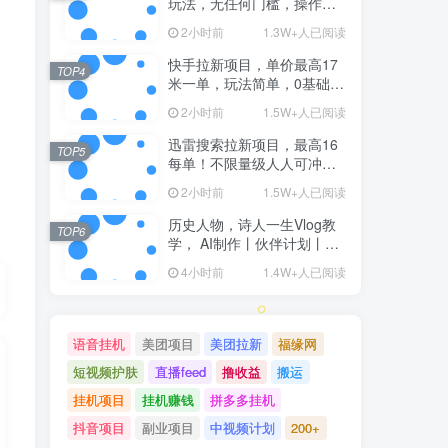
玩法，无任何门槛，操作非
常简单，人人都可做，拉新
2小时前
1.3W+人已阅读
佣金最高13米每单(更新08月
07日)
快手拉新项目，单价最高17
TOP4
米一单，玩法简单，0基础也
能轻松上手(更新08月07日)
2小时前
1.5W+人已阅读
迅雷搜索拉新项目，最高16
TOP5
每单！不限量级人人可冲，
零门槛上手(更新0807)
2小时前
1.5W+人已阅读
历史人物，诗人一生Vlog教
TOP6
学， AI制作丨伙伴计划丨精
选收益丨商单收徒 ，新领域
4小时前
1.4W+人已阅读
红利期，抓紧做
语音挂机
美团项目
美团拉新
福缘网
短视频护肤
直播feed
撸收益
搬运
挂机项目
挂机赚钱
拼多多挂机
抖音项目
副业项目
中视频计划
200+