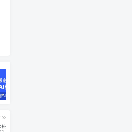
企业短视频AI获客霸屏流量课，6步短视频+AI突围法，3大霸屏抢客策略
小说推文全部玩法教学，0粉丝发布视频就可以产生收益，真正0门槛
蛋花小说推文项目，0粉即可变现，新人搬运实操教程
篇
轻松
秘】