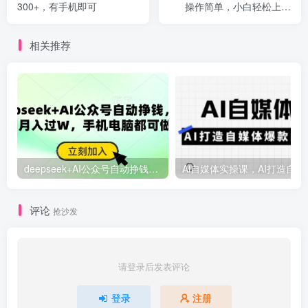
300+，有手机即可
操作简单，小白轻松上手
【揭秘】
相关推荐
deepseek+AI公众号自动挣钱，轻松月入过W，手机电脑都可做
Ai自媒体
评论
抢沙发
请登录后发表评论
登录
注册