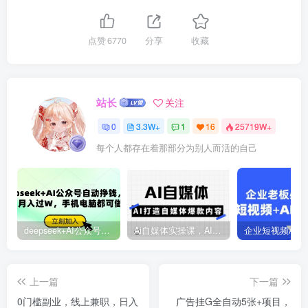
点赞
6770
分享
收藏
站长
关注
0
3.3W+
1
16
25719W+
每个人都存在着那部分为别人而活的自己
deepseek+AI公众号自动挣钱，轻松月入过W，手机电脑都可做
Ai自媒体实操课，AI打造自媒体爆款内容
上一篇
下一篇
0门槛副业，线上兼职，日入
广告挂G全自动5张+项目，