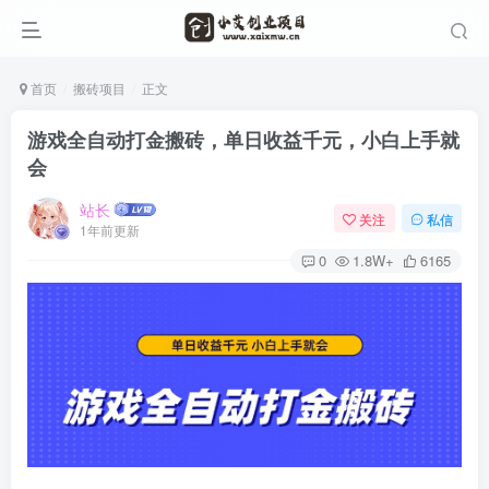
首页
搬砖项目
正文
游戏全自动打金搬砖，单日收益千元，小白上手就
会
站长
关注
私信
1年前更新
0
1.8W+
6165