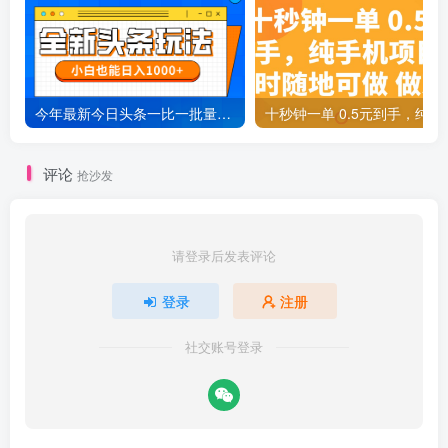
今年最新今日头条一比一批量搬砖，小白也可以日赚千元
十秒钟一单 0.5元
评论
抢沙发
请登录后发表评论
登录
注册
社交账号登录