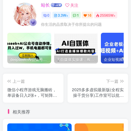
站长
关注
0
3.3W+
1
16
25565W+
你生活的品质取决于你所提出的问题
deepseek+AI公众号自动挣钱，轻松月入过W，手机电脑都可做
Ai自媒体实操课，AI打造自媒体爆款内容
上一篇
下一篇
微信小程序游戏无脑搬砖，
2025多多虚拟最新版(全程实
单设备日入2张+，可矩阵操
操干货分享)工作室可以批量
作
复制，主打一个稳定
相关推荐