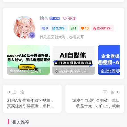
站长
关注
0
3.3W+
1
16
25681W+
我只愿面朝大海，春暖花开
deepseek+AI公众号自动挣钱，轻松月入过W，手机电脑都可做
Ai自媒体实操课，AI打造自媒体爆款内容
上一篇
下一篇
利用Ai制作童年回忆视频，
游戏全自动打金搬砖，单日
真实还原引爆流量，单日变
收益千元，小白上手就会
现数张
相关推荐